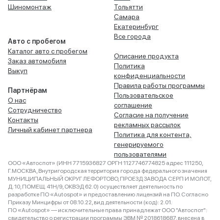
Шиномонтаж
Тольятти
Самара
Екатеринбург
Все города
Авто с пробегом
Каталог авто с пробегом
Описание продукта
Заказ автомобиля
Политика
Выкуп
конфиденциальности
Правила работы программы
Партнёрам
Пользовательское
О нас
соглашение
Сотрудничество
Согласие на получение
Контакты
рекламных рассылок
Личный кабинет партнера
Политика для контента,
генерируемого
пользователями
ООО «Автоспот» (ИНН 7715936827 ОРГН 1127746774825 адрес 111250,
Г.МОСКВА, Внутригородская территория города федерального значения
МУНИЦИПАЛЬНЫЙ ОКРУГ ЛЕФОРТОВО, ПРОЕЗД ЗАВОДА СЕРП И МОЛОТ,
Д. 10, ПОМЕЩ. 41Н/9, ОКВЭД 62.0) осуществляет деятельность по
разработке ПО «Autospot» и предоставлению лицензий на ПО. Согласно
Приказу Минцифры от 08.10.22, вид деятельности (код): 2.01.
ПО «Autospot» — исключительные права принадлежат ООО "Автоспот":
свидетельство о регистрации программы ЭВМ № 2018618687, внесена в