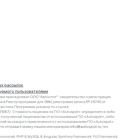
ых рассылок
руемого пользователями
ва принадлежат ООО "Автоспот": свидетельство о регистрации
 в Реестр программ для ЭВМ, реестровая запись № 28745 от
еристики Программы указаны по ссылке:
467687/
. Стоимость лицензии на ПО «Autospot» определяется либо
ки, полученной лицензиатом от использования ПО «Autospot», либо
блей за каждого привлеченного с использованием ПО «Autospot»
сти отправьте заявку нашим менеджерам
info@autospot.ru
, тел.
логий: PHP 8, MySQL 8, Angular, Symfony framework, Yii2 framework.