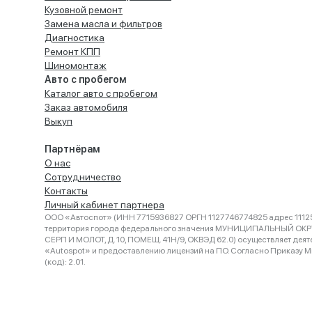
Кузовной ремонт
Замена масла и фильтров
Диагностика
Ремонт КПП
Шиномонтаж
Авто с пробегом
Каталог авто с пробегом
Заказ автомобиля
Выкуп
Партнёрам
О нас
Сотрудничество
Контакты
Личный кабинет партнера
ООО «Автоспот» (ИНН 7715936827 ОРГН 1127746774825 адрес 11125
территория города федерального значения МУНИЦИПАЛЬНЫЙ ОК
СЕРП И МОЛОТ, Д. 10, ПОМЕЩ. 41Н/9, ОКВЭД 62.0) осуществляет деят
«Autospot» и предоставлению лицензий на ПО. Согласно Приказу Ми
(код): 2.01.