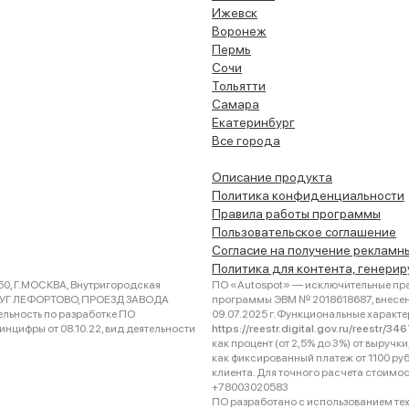
Ижевск
Воронеж
Пермь
Сочи
Тольятти
Самара
Екатеринбург
Все города
Описание продукта
Политика конфиденциальности
Правила работы программы
Пользовательское соглашение
Согласие на получение рекламн
Политика для контента, генери
0, Г.МОСКВА, Внутригородская
ПО «Autospot» — исключительные пра
РУГ ЛЕФОРТОВО, ПРОЕЗД ЗАВОДА
программы ЭВМ № 2018618687, внесена
ельность по разработке ПО
09.07.2025 г. Функциональные характ
нцифры от 08.10.22, вид деятельности
https://reestr.digital.gov.ru/reestr/3
как процент (от 2,5% до 3%) от выруч
как фиксированный платеж от 1100 ру
клиента. Для точного расчета стоимо
+78003020583
ПО разработано с использованием техно