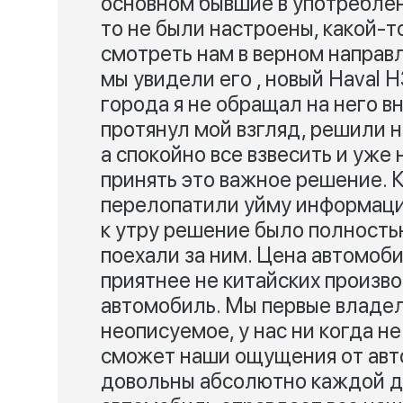
основном бывшие в употреблен
то не были настроены, какой-т
смотреть нам в верном направл
мы увидели его , новый Haval H
города я не обращал на него вн
протянул мой взгляд, решили 
а спокойно все взвесить и уже
принять это важное решение. К
перелопатили уйму информации
к утру решение было полность
поехали за ним. Цена автомоби
приятнее не китайских произво
автомобиль. Мы первые владел
неописуемое, у нас ни когда н
сможет наши ощущения от авт
довольны абсолютно каждой де