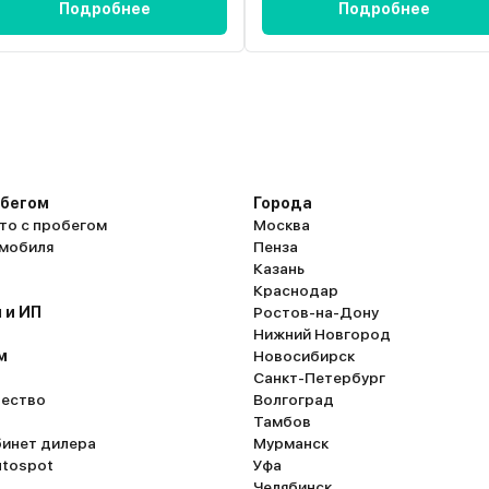
Подробнее
Подробнее
обегом
Города
то с пробегом
Москва
омобиля
Пенза
Казань
Краснодар
 и ИП
Ростов-на-Дону
Нижний Новгород
м
Новосибирск
Санкт-Петербург
ество
Волгоград
Тамбов
бинет дилера
Мурманск
utospot
Уфа
Челябинск