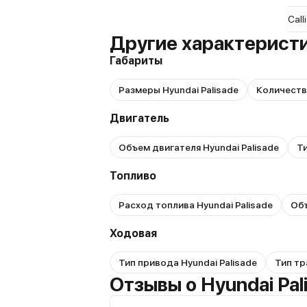
Call
Другие характеристи
Габариты
Размеры Hyundai Palisade
Количество
Двигатель
Объем двигателя Hyundai Palisade
Ти
Топливо
Расход топлива Hyundai Palisade
Объ
Ходовая
Тип привода Hyundai Palisade
Тип тр
Отзывы о Hyundai Pal