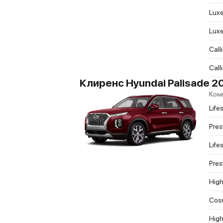
Luxe
Luxe
Call
Call
Клиренс Hyundai Palisade 2
Ком
Life
Pres
Life
Pres
Hig
Cos
Hig