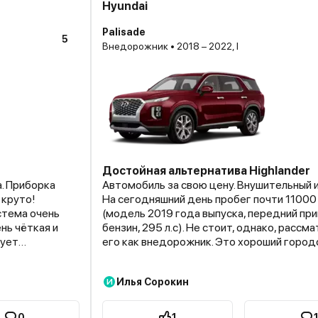
Hyundai
Palisade
5
Внедорожник • 2018 – 2022, I
Достойная альтернатива Highlander
. Приборка
Автомобиль за свою цену. Внушительный 
 круто!
На сегодняшний день пробег почти 11000
стема очень
(модель 2019 года выпуска, передний пр
ень чёткая и
бензин, 295 л.с). Не стоит, однако, рассм
бует
его как внедорожник. Это хороший город
 Кресла -
кроссовер для семейных поездок на даль
о нормально
ближние дистанции. По одному виду понят
Илья Сорокин
И
капитанских
бензине сэкономить не получится. С при
менный.
доходит до 15 литров из-за множества т
ентиляция,
опций. Обслуживание и транспортный нал
0
1