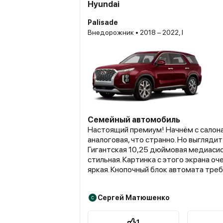
Hyundai
Palisade
Внедорожник • 2018 – 2022, I
Семейный автомобиль
Настоящий премиум! Начнём с салона
аналоговая, что странно. Но выглядит
Гигантская 10,25 дюймовая медиаси
стильная. Картинка с этого экрана оч
яркая. Кнопочный блок автомата тре
привыкания. Но выглядит очень круто!
самые удобные в мире! Сидеть можн
Сергей Матюшенко
часов 7. Есть массажёр. Сзади - два 
кресла с регулировками. Профиль от
Пассажирам предлагается обогрев, в
1