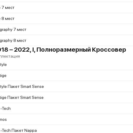
 7 мест
 8 мест
igraphy 7 мест
igraphy 8 мест
018 – 2022, I, Полноразмерный Кроссовер
плектация
style
tige
style Пакет Smart Sense
tige Пакет Smart Sense
h-Tech
mos
h-Tech Пакет Nappa