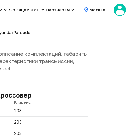
м
Юр.лицам и ИП
Партнерам
Москва
undai Palisade
 описание комплектаций, габариты
е характеристики трансмиссии,
spot.
 Кроссовер
Клиренс
203
203
203