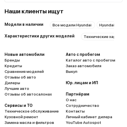
Наши клиенты ищут
Модели в наличии
Все модели Hyundai
Hyundai с про
Характеристики других моделей
Технические характер
Новые автомобили
Авто с пробегом
Бренды
Каталог авто с пробегом
Кредиты
Заказ автомобиля
Сравнения моделей
Выкуп
Отзывы об авто
Дилеры
Юр. лицам и ИП
Лучшие авто
Отзывы об автосалонах
Партнёрам
О нас
Сервисы и ТО
Сотрудничество
Техническое обслуживание
Контакты
Кузовной ремонт
Личный кабинет дилера
Замена масла и фильтров
YouTube Autospot