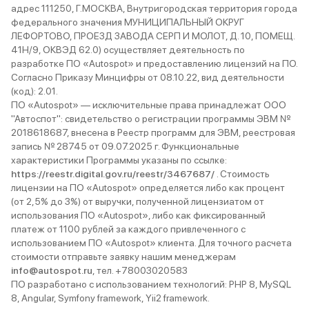
адрес 111250, Г.МОСКВА, Внутригородская территория города
федерального значения МУНИЦИПАЛЬНЫЙ ОКРУГ
ЛЕФОРТОВО, ПРОЕЗД ЗАВОДА СЕРП И МОЛОТ, Д. 10, ПОМЕЩ.
41Н/9, ОКВЭД 62.0) осуществляет деятельность по
разработке ПО «Autospot» и предоставлению лицензий на ПО.
Согласно Приказу Минцифры от 08.10.22, вид деятельности
(код): 2.01.
ПО «Autospot» — исключительные права принадлежат ООО
"Автоспот": свидетельство о регистрации программы ЭВМ №
2018618687, внесена в Реестр программ для ЭВМ, реестровая
запись № 28745 от 09.07.2025 г. Функциональные
характеристики Программы указаны по ссылке:
https://reestr.digital.gov.ru/reestr/3467687/
. Стоимость
лицензии на ПО «Autospot» определяется либо как процент
(от 2,5% до 3%) от выручки, полученной лицензиатом от
использования ПО «Autospot», либо как фиксированный
платеж от 1100 рублей за каждого привлеченного с
использованием ПО «Autospot» клиента. Для точного расчета
стоимости отправьте заявку нашим менеджерам
info@autospot.ru
, тел. +78003020583
ПО разработано с использованием технологий: PHP 8, MySQL
8, Angular, Symfony framework, Yii2 framework.