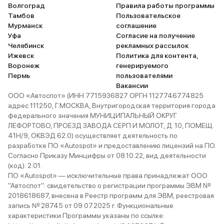
Волгоград
Правила работы программы
Тамбов
Пользовательское
Мурманск
соглашение
Уфа
Согласие на получение
Челябинск
рекламных рассылок
Ижевск
Политика для контента,
Воронеж
генерируемого
Пермь
пользователями
Вакансии
ООО «Автоспот» (ИНН 7715936827 ОРГН 1127746774825
адрес 111250, Г.МОСКВА, Внутригородская территория города
федерального значения МУНИЦИПАЛЬНЫЙ ОКРУГ
ЛЕФОРТОВО, ПРОЕЗД ЗАВОДА СЕРП И МОЛОТ, Д. 10, ПОМЕЩ.
41Н/9, ОКВЭД 62.0) осуществляет деятельность по
разработке ПО «Autospot» и предоставлению лицензий на ПО.
Согласно Приказу Минцифры от 08.10.22, вид деятельности
(код): 2.01.
ПО «Autospot» — исключительные права принадлежат ООО
"Автоспот": свидетельство о регистрации программы ЭВМ №
2018618687, внесена в Реестр программ для ЭВМ, реестровая
запись № 28745 от 09.07.2025 г. Функциональные
характеристики Программы указаны по ссылке: