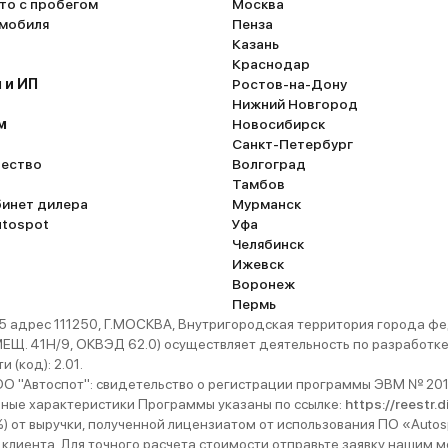
то с пробегом
Москва
омобиля
Пенза
Казань
Краснодар
 и ИП
Ростов-на-Дону
Нижний Новгород
м
Новосибирск
Санкт-Петербург
ество
Волгоград
Тамбов
бинет дилера
Мурманск
utospot
Уфа
Челябинск
Ижевск
Воронеж
Пермь
 адрес 111250, Г.МОСКВА, Внутригородская территория города
. 41Н/9, ОКВЭД 62.0) осуществляет деятельность по разработке 
 (код): 2.01.
 "Автоспот": свидетельство о регистрации программы ЭВМ № 201
ьные характеристики Программы указаны по ссылке:
https://reestr.
%) от выручки, полученной лицензиатом от использования ПО «Autos
 клиента. Для точного расчета стоимости отправьте заявку нашим