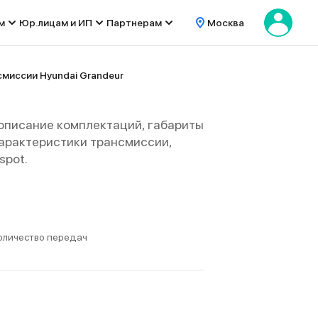
м
Юр.лицам и ИП
Партнерам
Москва
смиссии Hyundai Grandeur
 описание комплектаций, габариты
е характеристики трансмиссии,
spot.
оличество передач