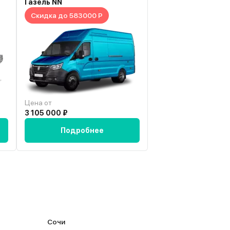
Газель NN
SF5
Скидка до 583000 Р
Цена от
Цена от
3 105 000 ₽
3 886 500 ₽
Подробнее
Подробн
Сочи