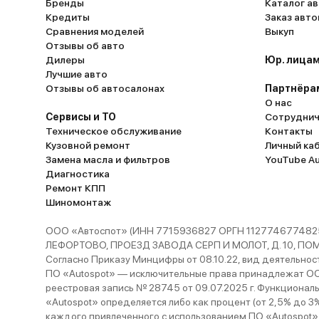
Бренды
Каталог ав
Кредиты
Заказ авт
Сравнения моделей
Выкуп
Отзывы об авто
Дилеры
Юр. лицам
Лучшие авто
Отзывы об автосалонах
Партнёра
О нас
Сервисы и ТО
Сотруднич
Техническое обслуживание
Контакты
Кузовной ремонт
Личный ка
Замена масла и фильтров
YouTube A
Диагностика
Ремонт КПП
Шиномонтаж
ООО «Автоспот» (ИНН 7715936827 ОРГН 1127746774825
ЛЕФОРТОВО, ПРОЕЗД ЗАВОДА СЕРП И МОЛОТ, Д. 10, ПОМЕЩ
Согласно Приказу Минцифры от 08.10.22, вид деятельности
ПО «Autospot» — исключительные права принадлежат ООО
реестровая запись № 28745 от 09.07.2025 г. Функционал
«Autospot» определяется либо как процент (от 2,5% до 3
каждого привлеченного с использованием ПО «Autospot»