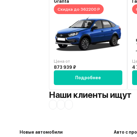
Granta
Га
Скидка до 362200 Р
Цена от
Це
873 939 ₽
4 
Подробнее
Наши клиенты ищут
Новые автомобили
Авто с пр