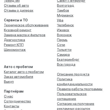
Трейд-ин
Санкт-Петербург
Отзывы об авто
Волгоград
Отзывы о дилерах
Тамбов
Мурманск
Сервисы и ТО
Уфа
Техническое обслуживание
Челябинск
Кузовной ремонт
Ижевск
Замена масла и фильтров
Воронеж
Диагностика
Пермь
Ремонт КПП
Сочи
Шиномонтаж
Тольятти
Самара
Екатеринбург
Все города
Авто с пробегом
Каталог авто с пробегом
Описание продукта
Заказ автомобиля
Политика
Выкуп
конфиденциальности
Правила работы программы
Партнёрам
Пользовательское
О нас
соглашение
Сотрудничество
Согласие на получение
Контакты
рекламных рассылок