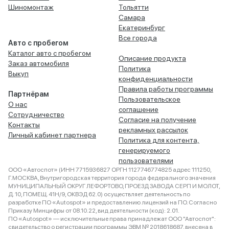
Шиномонтаж
Тольятти
Самара
Екатеринбург
Все города
Авто с пробегом
Каталог авто с пробегом
Описание продукта
Заказ автомобиля
Политика
Выкуп
конфиденциальности
Правила работы программы
Партнёрам
Пользовательское
О нас
соглашение
Сотрудничество
Согласие на получение
Контакты
рекламных рассылок
Личный кабинет партнера
Политика для контента,
генерируемого
пользователями
ООО «Автоспот» (ИНН 7715936827 ОРГН 1127746774825 адрес 111250,
Г.МОСКВА, Внутригородская территория города федерального значения
МУНИЦИПАЛЬНЫЙ ОКРУГ ЛЕФОРТОВО, ПРОЕЗД ЗАВОДА СЕРП И МОЛОТ,
Д. 10, ПОМЕЩ. 41Н/9, ОКВЭД 62.0) осуществляет деятельность по
разработке ПО «Autospot» и предоставлению лицензий на ПО. Согласно
Приказу Минцифры от 08.10.22, вид деятельности (код): 2.01.
ПО «Autospot» — исключительные права принадлежат ООО "Автоспот":
свидетельство о регистрации программы ЭВМ № 2018618687, внесена в