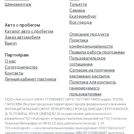
Шиномонтаж
Тольятти
Самара
Екатеринбург
Все города
Авто с пробегом
Каталог авто с пробегом
Описание продукта
Заказ автомобиля
Политика
Выкуп
конфиденциальности
Правила работы программы
Партнёрам
Пользовательское
О нас
соглашение
Сотрудничество
Согласие на получение
Контакты
рекламных рассылок
Личный кабинет партнера
Политика для контента,
генерируемого
пользователями
ООО «Автоспот» (ИНН 7715936827 ОРГН 1127746774825 адрес 111250,
Г.МОСКВА, Внутригородская территория города федерального значения
МУНИЦИПАЛЬНЫЙ ОКРУГ ЛЕФОРТОВО, ПРОЕЗД ЗАВОДА СЕРП И МОЛОТ,
Д. 10, ПОМЕЩ. 41Н/9, ОКВЭД 62.0) осуществляет деятельность по
разработке ПО «Autospot» и предоставлению лицензий на ПО. Согласно
Приказу Минцифры от 08.10.22, вид деятельности (код): 2.01.
ПО «Autospot» — исключительные права принадлежат ООО "Автоспот":
свидетельство о регистрации программы ЭВМ № 2018618687, внесена в