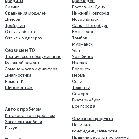
Кредиты
Краснодар
Лизинг
Ростов-на-Дону
Сравнения моделей
Нижний Новгород
Дилеры
Новосибирск
Трейд-ин
Санкт-Петербург
Отзывы об авто
Волгоград
Отзывы о дилерах
Тамбов
Мурманск
Сервисы и ТО
Уфа
Техническое обслуживание
Челябинск
Кузовной ремонт
Ижевск
Замена масла и фильтров
Воронеж
Диагностика
Пермь
Ремонт КПП
Сочи
Шиномонтаж
Тольятти
Самара
Екатеринбург
Все города
Авто с пробегом
Каталог авто с пробегом
Описание продукта
Заказ автомобиля
Политика
Выкуп
конфиденциальности
Правила работы программы