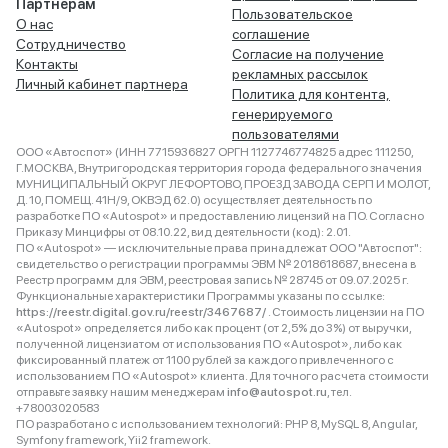
Партнёрам
Пользовательское
О нас
соглашение
Сотрудничество
Согласие на получение
Контакты
рекламных рассылок
Личный кабинет партнера
Политика для контента,
генерируемого
пользователями
ООО «Автоспот» (ИНН 7715936827 ОРГН 1127746774825 адрес 111250,
Г.МОСКВА, Внутригородская территория города федерального значения
МУНИЦИПАЛЬНЫЙ ОКРУГ ЛЕФОРТОВО, ПРОЕЗД ЗАВОДА СЕРП И МОЛОТ,
Д. 10, ПОМЕЩ. 41Н/9, ОКВЭД 62.0) осуществляет деятельность по
разработке ПО «Autospot» и предоставлению лицензий на ПО. Согласно
Приказу Минцифры от 08.10.22, вид деятельности (код): 2.01.
ПО «Autospot» — исключительные права принадлежат ООО "Автоспот":
свидетельство о регистрации программы ЭВМ № 2018618687, внесена в
Реестр программ для ЭВМ, реестровая запись № 28745 от 09.07.2025 г.
Функциональные характеристики Программы указаны по ссылке:
https://reestr.digital.gov.ru/reestr/3467687/
. Стоимость лицензии на ПО
«Autospot» определяется либо как процент (от 2,5% до 3%) от выручки,
полученной лицензиатом от использования ПО «Autospot», либо как
фиксированный платеж от 1100 рублей за каждого привлеченного с
использованием ПО «Autospot» клиента. Для точного расчета стоимости
отправьте заявку нашим менеджерам
info@autospot.ru
, тел.
+78003020583
ПО разработано с использованием технологий: PHP 8, MySQL 8, Angular,
Symfony framework, Yii2 framework.