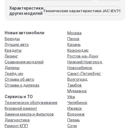
Характеристики
Технические характеристики JAC iEV7S
Тех
других моделей
Новые автомобили
Москва
Бренды
Пенза
Лучшие авто
Казань
Кредиты
Краснодар
Лизинг
Ростов-на-Дону
Сравнения моделей
Нижний Новгород
Дилеры
Новосибирск
Трейд-ин
Санкт-Петербург
Отзывы об авто
Волгоград
Отзывы о дилерах
Тамбов
Мурманск
Сервисы и ТО
Уфа
Техническое обслуживание
Челябинск
Кузовной ремонт
Ижевск
Замена масла и фильтров
Воронеж
Диагностика
Пермь
Ремонт КПП
Сочи