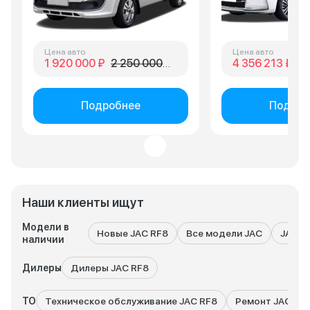
Цена авто
Цена авто
1 920 000 ₽
2 250 000 ₽
4 356 213 ₽
5 
Подробнее
Подроб
Наши клиенты ищут
Модели в
Новые JAC RF8
Все модели JAC
JAC с
наличии
Дилеры
Дилеры JAC RF8
ТО
Техническое обслуживание JAC RF8
Ремонт JAC RF