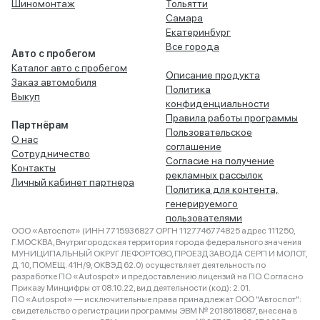
Шиномонтаж
Тольятти
Самара
Екатеринбург
Все города
Авто с пробегом
Каталог авто с пробегом
Описание продукта
Заказ автомобиля
Политика
Выкуп
конфиденциальности
Правила работы программы
Партнёрам
Пользовательское
О нас
соглашение
Сотрудничество
Согласие на получение
Контакты
рекламных рассылок
Личный кабинет партнера
Политика для контента,
генерируемого
пользователями
ООО «Автоспот» (ИНН 7715936827 ОРГН 1127746774825 адрес 111250,
Г.МОСКВА, Внутригородская территория города федерального значения
МУНИЦИПАЛЬНЫЙ ОКРУГ ЛЕФОРТОВО, ПРОЕЗД ЗАВОДА СЕРП И МОЛОТ,
Д. 10, ПОМЕЩ. 41Н/9, ОКВЭД 62.0) осуществляет деятельность по
разработке ПО «Autospot» и предоставлению лицензий на ПО. Согласно
Приказу Минцифры от 08.10.22, вид деятельности (код): 2.01.
ПО «Autospot» — исключительные права принадлежат ООО "Автоспот":
свидетельство о регистрации программы ЭВМ № 2018618687, внесена в