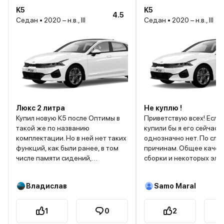
K5
K5
4.5
Седан • 2020 – н.в., III
Седан • 2020 – н.в., III
Люкс 2 литра
Не куплю !
Купил новую К5 после Оптимы в
Приветствую всех! Если спросят
такой же по названию
купили бы я его сейчас, 
комплектации. Но в ней нет таких
однозначно нет. По следующим
функций, как были ранее, в том
причинам. Общее качество
числе памяти сидений,
сборки и некоторых эле
встроенного навигатора,
Таких как, стеклоподъё
автоопускания боковых зеркал
Это пипец просто. Шумн
Владислав
Samo Maral
при движении задним ходом,
столько что иногда каж
очешника, шторки для
окно какое-то открыто.
подстаканников. Но в целом
ну крайне не комфортна
1
0
2
дизайн салона гораздо более
Нравится эргономика, 