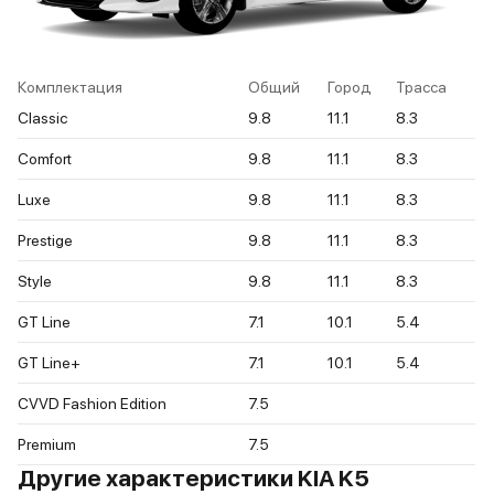
Комплектация
Общий
Город
Трасса
Classic
9.8
11.1
8.3
Comfort
9.8
11.1
8.3
Luxe
9.8
11.1
8.3
Prestige
9.8
11.1
8.3
Style
9.8
11.1
8.3
GT Line
7.1
10.1
5.4
GT Line+
7.1
10.1
5.4
CVVD Fashion Edition
7.5
Premium
7.5
Другие характеристики KIA K5