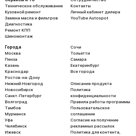
мной не связался. Рыба как
Техническое обслуживание
Контакты
говорится гниет с головы. Какое
Кузовной ремонт
Личный кабинет дилера
отношение к своей работе
Замена масла и фильтров
YouTube Autospot
руководства, такое и у
Диагностика
подчиненных. Халатность, не
Ремонт КПП
исполнительность,
Шиномонтаж
непрофессионализм во всем.
Через две недели после 2 ТО на
Города
Сочи
улице потеплело решил
Москва
Тольятти
воспользоваться кондиционером.
Пенза
Самара
Опа - не работает, хотя при
Казань
Екатеринбург
проведении ТО должны были бы
Краснодар
Все города
хотя бы проверить его состояние.
Ростов-на-Дону
Сейчас дилема: ехать к ним
Нижний Новгород
Описание продукта
боюсь, опять что то испортят.
Новосибирск
Политика
Наверное просто стоит поменять
Санкт-Петербург
конфиденциальности
место обслуживания авто.
Волгоград
Правила работы программы
Осадок от работы по сервисному
Тамбов
Пользовательское
обслуживанию данного салона
Мурманск
соглашение
остался очень не хороший.
Уфа
Согласие на получение
Короче, владельцам КИА, лично
Челябинск
рекламных рассылок
на своем опыте вам посоветую -
Ижевск
Политика для контента,
обходите этот салон стороной