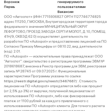
Воронеж
генерируемого
Пермь
пользователями
Вакансии
ООО «Автоспот» (ИНН 7715936827 ОРГН 1127746774825
адрес 111250, Г.МОСКВА, Внутригородская территория города
федерального значения МУНИЦИПАЛЬНЫЙ ОКРУГ
ЛЕФОРТОВО, ПРОЕЗД ЗАВОДА СЕРП И МОЛОТ, Д. 10, ПОМЕЩ.
41Н/9, ОКВЭД 62.0) осуществляет деятельность по
разработке ПО «Autospot» и предоставлению лицензий на ПО.
Согласно Приказу Минцифры от 08.10.22, вид деятельности
(код): 2.01.
ПО «Autospot» — исключительные права принадлежат ООО
"Автоспот": свидетельство о регистрации программы ЭВМ №
2018618687, внесена в Реестр программ для ЭВМ, реестровая
запись № 28745 от 09.07.2025 г. Функциональные
характеристики Программы указаны по ссылке:
https://reestr.digital.gov.ru/reestr/3467687/
. Стоимость
лицензии на ПО «Autospot» определяется либо как процент
(от 2,5% до 3%) от выручки, полученной лицензиатом от
использования ПО «Autospot», либо как фиксированный
платеж от 1100 рублей за каждого привлеченного с
использованием ПО «Autospot» клиента. Для точного расчета
стоимости отправьте заявку нашим менеджерам