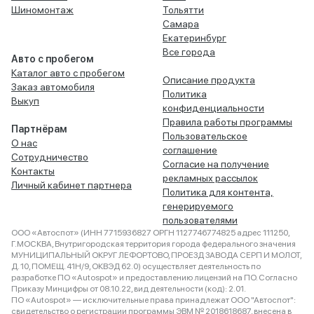
Шиномонтаж
Тольятти
Самара
Екатеринбург
Все города
Авто с пробегом
Каталог авто с пробегом
Описание продукта
Заказ автомобиля
Политика
Выкуп
конфиденциальности
Правила работы программы
Партнёрам
Пользовательское
О нас
соглашение
Сотрудничество
Согласие на получение
Контакты
рекламных рассылок
Личный кабинет партнера
Политика для контента,
генерируемого
пользователями
ООО «Автоспот» (ИНН 7715936827 ОРГН 1127746774825 адрес 111250,
Г.МОСКВА, Внутригородская территория города федерального значения
МУНИЦИПАЛЬНЫЙ ОКРУГ ЛЕФОРТОВО, ПРОЕЗД ЗАВОДА СЕРП И МОЛОТ,
Д. 10, ПОМЕЩ. 41Н/9, ОКВЭД 62.0) осуществляет деятельность по
разработке ПО «Autospot» и предоставлению лицензий на ПО. Согласно
Приказу Минцифры от 08.10.22, вид деятельности (код): 2.01.
ПО «Autospot» — исключительные права принадлежат ООО "Автоспот":
свидетельство о регистрации программы ЭВМ № 2018618687, внесена в