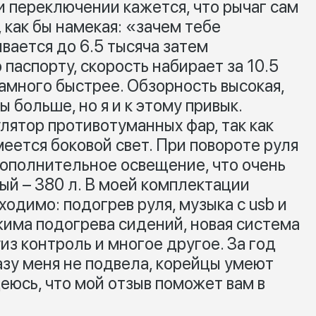
и переключении кажется, что рычаг сам
 как бы намекая: «зачем тебе
вается до 6.5 тысяча затем
 паспорту, скорость набирает за 10.5
намного быстрее. Обзорность высокая,
ы больше, но я и к этому привык.
лятор противотуманных фар, так как
меется боковой свет. При повороте руля
дополнительное освещение, что очень
ый – 380 л. В моей комплектации
ходимо: подогрев руля, музыка с usb и
жима подогрева сидений, новая система
из контроль и многое другое. За год
азу меня не подвела, корейцы умеют
еюсь, что мой отзыв поможет вам в