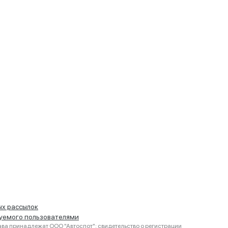
ых рассылок
руемого пользователями
ва принадлежат ООО "Автоспот": свидетельство о регистрации