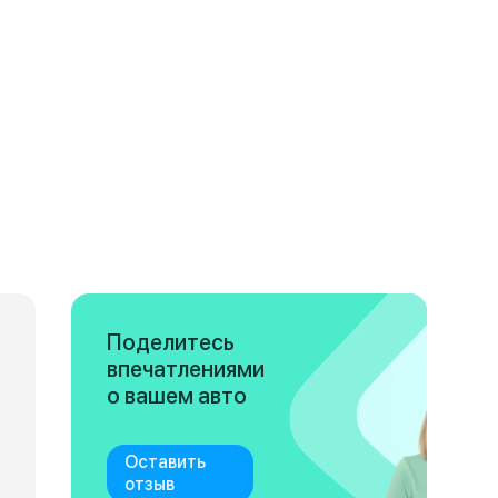
Поделитесь
впечатлениями
о вашем авто
Оставить
отзыв