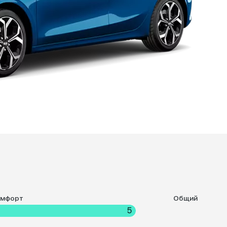
омфорт
Общий
5