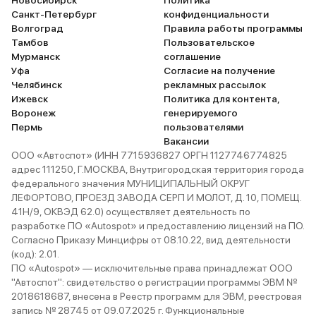
только от водительской двери!,
ларгусом . А еще если в
Санкт-Петербург
конфиденциальности
остальные по мнению завода не
потеряете ключ от авто 
Волгоград
Правила работы программы
люди. Машина из-за самой
сделать дубликат и про
Тамбов
Пользовательское
длинной базы из Лады очень
никто не сможет, так чт
Мурманск
соглашение
плохо маневрирует во дворах,
внимательны!
Уфа
Согласие на получение
запарковаться проблема
Челябинск
рекламных рассылок
постоянно. Повторюсь- это
Ижевск
Политика для контента,
худшее на чём мне приходилось
Воронеж
генерируемого
ездить в жизни. Это нельзя
Пермь
пользователями
выпускать в 21 веке, 2026г.
Вакансии
ООО «Автоспот» (ИНН 7715936827 ОРГН 1127746774825
адрес 111250, Г.МОСКВА, Внутригородская территория города
федерального значения МУНИЦИПАЛЬНЫЙ ОКРУГ
ЛЕФОРТОВО, ПРОЕЗД ЗАВОДА СЕРП И МОЛОТ, Д. 10, ПОМЕЩ.
41Н/9, ОКВЭД 62.0) осуществляет деятельность по
разработке ПО «Autospot» и предоставлению лицензий на ПО.
Согласно Приказу Минцифры от 08.10.22, вид деятельности
(код): 2.01.
ПО «Autospot» — исключительные права принадлежат ООО
"Автоспот": свидетельство о регистрации программы ЭВМ №
2018618687, внесена в Реестр программ для ЭВМ, реестровая
запись № 28745 от 09.07.2025 г. Функциональные