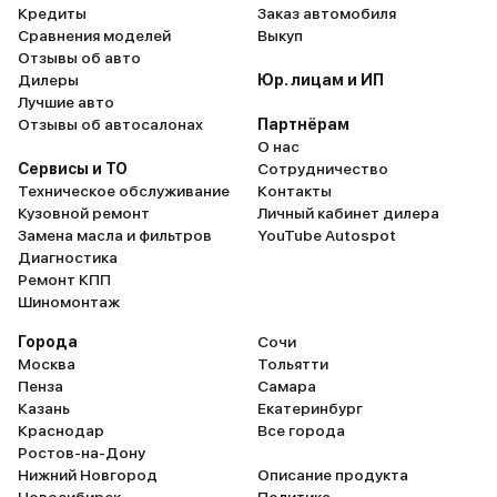
Кредиты
Заказ автомобиля
стучит везде и спереди и сзади.
детонация при легкой н
Сравнения моделей
Выкуп
Буду выяснять на ближайшем ТО.
на 95 тоже самое почти
Отзывы об авто
Зимой в машине холодно. Мотор
на 95 премиум нет дет
Дилеры
Юр. лицам и ИП
иногда едет на 75 градусах и из
на вопрос в сервисе у д
Лучшие авто
печки нет горячего воздуха.
ответили заправляйте 
Отзывы об автосалонах
Партнёрам
Летом даже при выкручивание
бензином.... ахахахахах
О нас
температуру на холод- ДУЕТ
проблемы с тормозами и 
Сервисы и ТО
Сотрудничество
ТЁПЛЫЙ ВОЗДУХ! Прям как на
экстренной ситуации т
Техническое обслуживание
Контакты
Жигулях. Кондиционер работает
живут своей жизнью , х
Кузовной ремонт
Личный кабинет дилера
хаотично, то холодит то нет,
хоть ручник механическ
Замена масла и фильтров
YouTube Autospot
охладить салон не может
кнопке электронный . С
Диагностика
вообще! Механические
плохой ближний пришло
Ремонт КПП
переключатели направления
лампочки менять . В ба
Шиномонтаж
потока заедают. В стандартной
ночью свет гаснет очень
комплектации нету ничего из
зато когда закрываешь 
Города
Сочи
подогревов(ЭТО В РОССИИ ГДЕ
тухнет долго. Задний 
Москва
Тольятти
ЗИМА ПО ПОЛ ГОДА) Ни
ступичный в 20.000км з
Пенза
Самара
подогрева сидений, ни
поменял сам , так как оп
Казань
Екатеринбург
подогрева боковых зеркал.
дилеру попасть по гара
Краснодар
Все города
Обогрев задней двери даже на
заменить нужно ждать 
Ростов-на-Дону
одну дверь сделал(ИХ ДВЕ ЕСЛИ
подменное авто никто не
Нижний Новгород
Описание продукта
ЧТО) Свет в салоне загорается
Вот такая вот история с
Новосибирск
Политика