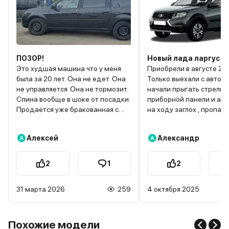
ПОЗОР!
Новый лада ларгус ф
Это худшая машина что у меня
Приобрели в августе 20
была за 20 лет. Она не едет. Она
Только выехали с автос
не управляется. Она не тормозит.
начали прыгать стрелки
Спина вообще в шоке от посадки.
приборной панели и ав
Продаётся уже бракованная с
на ходу заглох , пропад
салона. Гидроусилитель не
питание потом
работает пока не прогреется
появляется.Открыли кап
Алексей
Александр
А
А
мотор, о проблеме в курсе даже
визуально вроде все за
завод, останавливали
на аккуме и масса, с соб
производство. Проехав с этой
никаких ключей , новая
2
1
2
проблемой к дилеру на пробеге
Доехали домой взяли кл
пару тысяч, мне сказали что на
обтянули аккум и массу
31 марта 2026
259
4 октября 2025
мой авто нет предписания,
еще но проблема осталась , авто
оставляйте будем смотреть.
глохнет на ходу. Звонок 
Двигатель ужасен. Восьмиклоп из
запись на диагностику 
СССР даже тронуться нормально
электрику через неделю
Похожие модели