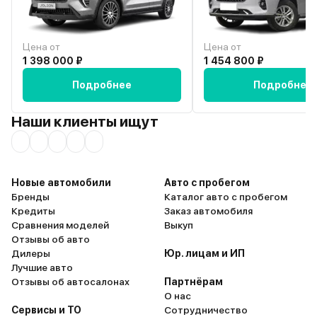
Lada Niva Travel автомо
тех, кому нужна надежн
проходимость и
неприхотливость. Да, эт
Цена от
Цена от
самый комфортный и
1 398 000 ₽
1 454 800 ₽
современный автомобил
Подробнее
Подробнее
честный и настоящий. 
вариант для спортсмена
которому нужно добира
Наши клиенты ищут
труднодоступных мест 
тренировок или соревно
Это рабочая лошадка, к
подведет в сложных усл
Новые автомобили
Авто с пробегом
Бренды
Каталог авто с пробегом
Кредиты
Заказ автомобиля
Сравнения моделей
Выкуп
Отзывы об авто
Дилеры
Юр. лицам и ИП
Лучшие авто
Отзывы об автосалонах
Партнёрам
О нас
Сервисы и ТО
Сотрудничество