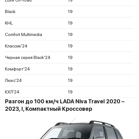
Luxe Off-road
19
Black
19
KHL
19
Comfort Multimedia
19
Классик'24
19
Черная серия Black'24
19
Комфорт'24
19
Люкс'24
19
КХЛ'24
19
Разгон до 100 км/ч LADA Niva Travel 2020 –
2023, I, Компактный Кроссовер