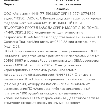
Пермь
пользователями
Вакансии
ООО «Автоспот» (ИНН 7715936827 ОРГН 1127746774825
адрес 111250, Г.МОСКВА, Внутригородская территория города
федерального значения МУНИЦИПАЛЬНЫЙ ОКРУГ
ЛЕФОРТОВО, ПРОЕЗД ЗАВОДА СЕРП И МОЛОТ, Д. 10, ПОМЕЩ.
41Н/9, ОКВЭД 62.0) осуществляет деятельность по
разработке ПО «Autospot» и предоставлению лицензий на ПО.
Согласно Приказу Минцифры от 08.10.22, вид деятельности
(код): 2.01.
ПО «Autospot» — исключительные права принадлежат ООО
"Автоспот": свидетельство о регистрации программы ЭВМ №
2018618687, внесена в Реестр программ для ЭВМ, реестровая
запись № 28745 от 09.07.2025 г. Функциональные
характеристики Программы указаны по ссылке:
https://reestr.digital.gov.ru/reestr/3467687/
. Стоимость
лицензии на ПО «Autospot» определяется либо как процент
(от 2,5% до 3%) от выручки, полученной лицензиатом от
использования ПО «Autospot», либо как фиксированный
платеж от 1100 рублей за каждого привлеченного с
использованием ПО «Autospot» клиента. Для точного расчета
стоимости отправьте заявку нашим менеджерам