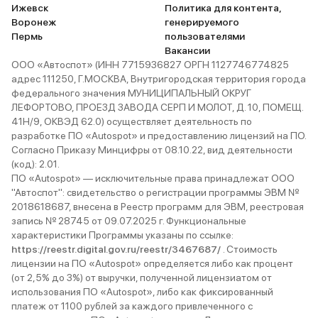
Ижевск
Политика для контента,
большинств
Воронеж
генерируемого
очень попу
Пермь
пользователями
вопросов с
Вакансии
также нет. 
ООО «Автоспот» (ИНН 7715936827 ОРГН 1127746774825
адрес 111250, Г.МОСКВА, Внутригородская территория города
предыдуще
федерального значения МУНИЦИПАЛЬНЫЙ ОКРУГ
кашкай с п
ЛЕФОРТОВО, ПРОЕЗД ЗАВОДА СЕРП И МОЛОТ, Д. 10, ПОМЕЩ.
цо 73.1 (ро
41Н/9, ОКВЭД 62.0) осуществляет деятельность по
делается ч
разработке ПО «Autospot» и предоставлению лицензий на ПО.
кольца кот
Согласно Приказу Минцифры от 08.10.22, вид деятельности
(код): 2.01.
любом маке
ПО «Autospot» — исключительные права принадлежат ООО
Оптимально
"Автоспот": свидетельство о регистрации программы ЭВМ №
40 или 42 
2018618687, внесена в Реестр программ для ЭВМ, реестровая
вровень с 
запись № 28745 от 09.07.2025 г. Функциональные
слегка вып
характеристики Программы указаны по ссылке:
https://reestr.digital.gov.ru/reestr/3467687/
. Стоимость
тормозах я
лицензии на ПО «Autospot» определяется либо как процент
заменил пе
(от 2,5% до 3%) от выручки, полученной лицензиатом от
планах пом
использования ПО «Autospot», либо как фиксированный
если вы си
платеж от 1100 рублей за каждого привлеченного с