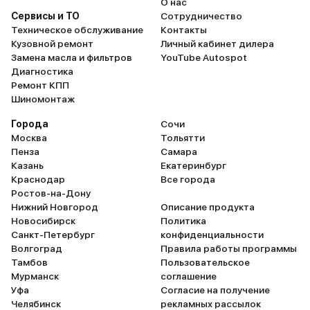
О нас
сюда не вле
Сервисы и ТО
Сотрудничество
Антикорози
Техническое обслуживание
Контакты
бронь кузо
Кузовной ремонт
Личный кабинет дилера
при этом п
Замена масла и фильтров
YouTube Autospot
Диагностика
полностью 
Ремонт КПП
часть кры
Шиномонтаж
полоску), 
сколов я н
Города
Сочи
Москва
Тольятти
Посадка вп
Пенза
Самара
вы высокий
Казань
Екатеринбург
проставку 
Краснодар
Все города
ставил высо
Ростов-на-Дону
Крым, за п
Нижний Новгород
Описание продукта
Новосибирск
Политика
км спина н
Санкт-Петербург
конфиденциальности
отличие от
Волгоград
Правила работы программы
начинало л
Тамбов
Пользовательское
км))) 3) Ко
Мурманск
соглашение
разболтовк
Уфа
Согласие на получение
Челябинск
рекламных рассылок
автомобиле