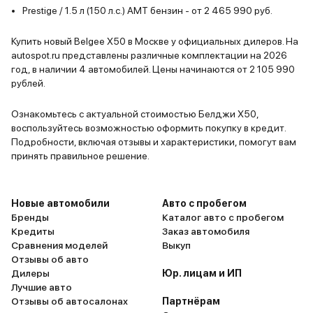
обратился 
Prestige / 1.5 л (150 л.с.) AMT бензин - от 2 465 990 руб.
ТО, по воп
кресла вод
Купить новый Belgee X50 в Москве у официальных дилеров. На
треснула к
autospot.ru представлены различные комплектации на 2026
максимальн
год, в наличии 4 автомобилей. Цены начинаются от 2 105 990
рублей.
Все согла
день и уже
Ознакомьтесь с актуальной стоимостью Белджи Х50,
замену. Об
воспользуйтесь возможностью оформить покупку в кредит.
Радар авто
Подробности, включая отзывы и характеристики, помогут вам
более комп
принять правильное решение.
Ярославско
был на нул
не ездил. К
Новые автомобили
Авто с пробегом
Бренды
Каталог авто с пробегом
сравнивать
Кредиты
Заказ автомобиля
то в Ивано
Сравнения моделей
Выкуп
дешевле на 
Отзывы об авто
тут ограни
Дилеры
Юр. лицам и ИП
текста, по
Лучшие авто
Отзывы об автосалонах
Партнёрам
сократить 