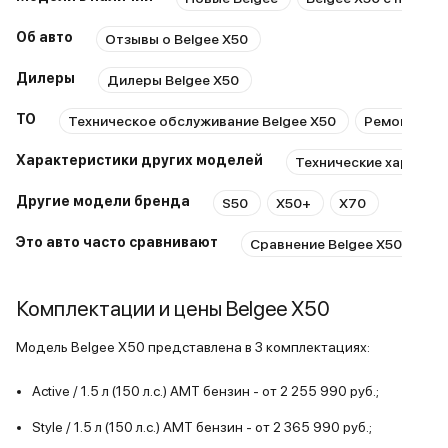
Расход топлива пока радует –
тестдрайво
Об авто
Отзывы о Belgee X50
около 8 литров на сотню. В целом,
представля
я довольна своей покупкой. За
знал что g
Дилеры
Дилеры Belgee X50
свои деньги отличный автомобиль
давно, и к
с современным дизайном,
устранены,
ТО
Техническое обслуживание Belgee X50
Ремонт Belg
неплохой начинкой и адекватным
очередь где
Характеристики других моделей
поведением на дороге.
Технические характер
доработала
Посмотрим, как покажет себя в
эксплуатац
Другие модели бренда
S50
X50+
X70
эксплуатации, но пока
для меня б
впечатления только
напоминает
Это авто часто сравнивают
Сравнение Belgee X50, Haval
положительные. Надеюсь, мой
это совер
отзыв будет полезен тем, кто
я нискольк
Комплектации и цены Belgee X50
присматривается к Belgee X50.
выбор пал 
По состоян
Модель Belgee X50 представлена в 3 комплектациях:
пробег на 
и за это вр
Active / 1.5 л (150 л.с.) AMT бензин - от 2 255 990 руб.;
проходил Т
по сути не
Style / 1.5 л (150 л.с.) AMT бензин - от 2 365 990 руб.;