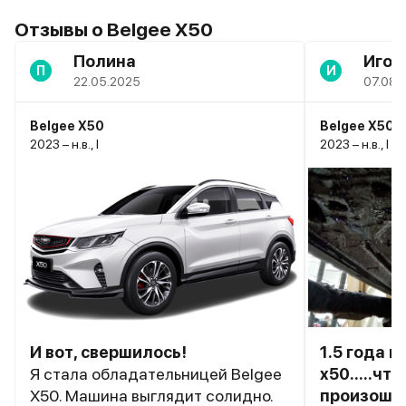
Отзывы о Belgee X50
Полина
Игор
П
И
22.05.2025
07.08.
Belgee X50
Belgee X50
2023 – н.в., I
2023 – н.в., I
И вот, свершилось!
1.5 года и
Я стала обладательницей Belgee
x50.....чт
X50. Машина выглядит солидно.
произошл