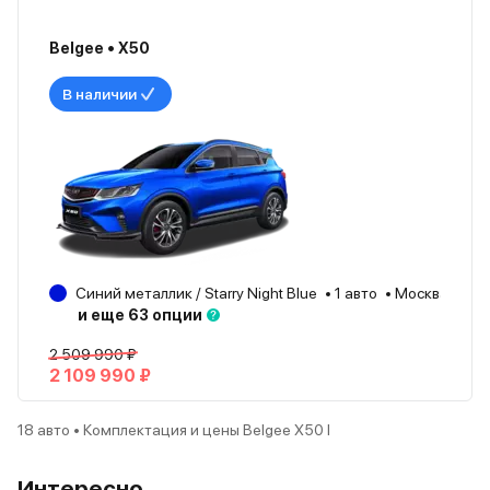
Belgee • X50
В наличии
Синий металлик / Starry Night Blue
1 авто
Москва
20
и еще 63 опции
2 509 990 ₽
2 109 990 ₽
18 авто • Комплектация и цены Belgee X50 I
Интересно