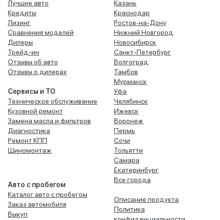
Лучшие авто
Казань
Кредиты
Краснодар
Лизинг
Ростов-на-Дону
Сравнения моделей
Нижний Новгород
Дилеры
Новосибирск
Трейд-ин
Санкт-Петербург
Отзывы об авто
Волгоград
Отзывы о дилерах
Тамбов
Мурманск
Сервисы и ТО
Уфа
Техническое обслуживание
Челябинск
Кузовной ремонт
Ижевск
Замена масла и фильтров
Воронеж
Диагностика
Пермь
Ремонт КПП
Сочи
Шиномонтаж
Тольятти
Самара
Екатеринбург
Все города
Авто с пробегом
Каталог авто с пробегом
Описание продукта
Заказ автомобиля
Политика
Выкуп
конфиденциальности