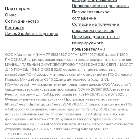
Правила работы программы
Партнёрам
Пользовательское
О нас
соглашение
Сотрудничество
Согласие на получение
Контакты
рекламных рассылок
Личный кабинет партнера
Политика для контента,
генерируемого
пользователями
ООО «Автоспот» (ИНН 7715936827 ОРГН 1127746774825 адрес 111250,
Г.МОСКВА, Внутригородская территория города федерального значения
МУНИЦИПАЛЬНЫЙ ОКРУГ ЛЕФОРТОВО, ПРОЕЗД ЗАВОДА СЕРП И МОЛОТ,
Д. 10, ПОМЕЩ. 41Н/9, ОКВЭД 62.0) осуществляет деятельность по
разработке ПО «Autospot» и предоставлению лицензий на ПО. Согласно
Приказу Минцифры от 08.10.22, вид деятельности (код): 2.01.
ПО «Autospot» — исключительные права принадлежат ООО "Автоспот":
свидетельство о регистрации программы ЭВМ № 2018618687, внесена в
Реестр программ для ЭВМ, реестровая запись № 28745 от 09.07.2025 г.
Функциональные характеристики Программы указаны по ссылке:
https://reestr.digital.gov.ru/reestr/3467687/
. Стоимость лицензии на ПО
«Autospot» определяется либо как процент (от 2,5% до 3%) от выручки,
полученной лицензиатом от использования ПО «Autospot», либо как
фиксированный платеж от 1100 рублей за каждого привлеченного с
использованием ПО «Autospot» клиента. Для точного расчета стоимости
отправьте заявку нашим менеджерам
info@autospot.ru
, тел.
+78003020583