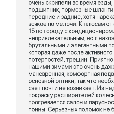
очень скрипели во время езды,
подшипник, тормозные шланги 
передние и задние, хотя нарек
всякое по мелочи. К плюсам отн
15 по городу с кондиционером
непривлекательным, но я нахо
брутальными и элегантными по
которая даже после активного
потертостей, трещин. Приятно 
нашими зимами это очень даже
маневренная, комфортная подве
основной оптики, так что нео
свет почти не возникает. Из н
покраску расширителей колесн
прогревается салон и парусност
тонны. Серьезных поломок не б