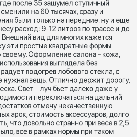
 где после 35 зашумел ступичный
сменили на 60 тысячах, сразу и
ания были только на передние. ну и еще
есу расход: 9-12 литров по трассе и до
. Внешний вид для многих кажется
жу эти простые квадратные формы
 своему. Оформление салона - кожа,
 использования выглядела без
радует подогрев лобового стекла, с
 нужная вещь. Отлично держит дорогу,
ска. Свет - луч бьет далеко даже у
бходимости переключаться на дальний
едостатков отмечу некачественную
ых арок, стоимость аксессуаров, долго
ь, что довольно странно при весе в 2,5
ыло, все в рамках нормы при таком