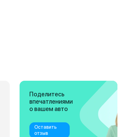
Поделитесь
впечатлениями
о вашем авто
Оставить
отзыв