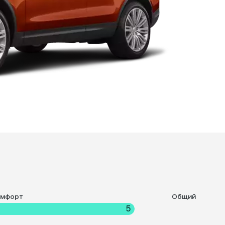
омфорт
Общий
5