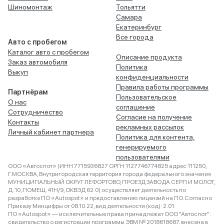
Шиномонтаж
Тольятти
Самара
Екатеринбург
Все города
Авто с пробегом
Каталог авто с пробегом
Описание продукта
Заказ автомобиля
Политика
Выкуп
конфиденциальности
Правила работы программы
Партнёрам
Пользовательское
О нас
соглашение
Сотрудничество
Согласие на получение
Контакты
рекламных рассылок
Личный кабинет партнера
Политика для контента,
генерируемого
пользователями
ООО «Автоспот» (ИНН 7715936827 ОРГН 1127746774825 адрес 111250,
Г.МОСКВА, Внутригородская территория города федерального значения
МУНИЦИПАЛЬНЫЙ ОКРУГ ЛЕФОРТОВО, ПРОЕЗД ЗАВОДА СЕРП И МОЛОТ,
Д. 10, ПОМЕЩ. 41Н/9, ОКВЭД 62.0) осуществляет деятельность по
разработке ПО «Autospot» и предоставлению лицензий на ПО. Согласно
Приказу Минцифры от 08.10.22, вид деятельности (код): 2.01.
ПО «Autospot» — исключительные права принадлежат ООО "Автоспот":
свидетельство о регистрации программы ЭВМ № 2018618687, внесена в