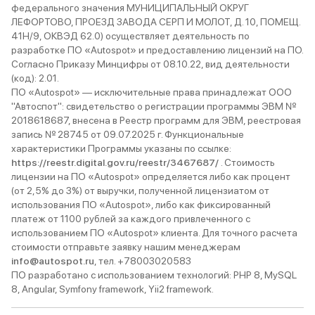
федерального значения МУНИЦИПАЛЬНЫЙ ОКРУГ
легко берёт разгон, без звуковых
хочется не оставлять ру
ЛЕФОРТОВО, ПРОЕЗД ЗАВОДА СЕРП И МОЛОТ, Д. 10, ПОМЕЩ.
спецэффектов. Ощущений, что
круглые сутки. Если бы н
41Н/9, ОКВЭД 62.0) осуществляет деятельность по
вытягивает на пределах
физиологическая потре
разработке ПО «Autospot» и предоставлению лицензий на ПО.
возможностей нет. Коробка меня
отдыхе, я бы тут и жил. 
Согласно Приказу Минцифры от 08.10.22, вид деятельности
устраивает. Если кому не хватает
уровень комфорта позв
(код): 2.01.
передач, то мне всего хватает.
находиться за рулём бе
ПО «Autospot» — исключительные права принадлежат ООО
Выхлопную не слышно. Лексус
долго. Я, конечно, на б
"Автоспот": свидетельство о регистрации программы ЭВМ №
обгоняет и перестраивается
расстояния пока не езди
2018618687, внесена в Реестр программ для ЭВМ, реестровая
непринуждённо. Тормозит без
можете мне поверить: L
запись № 28745 от 09.07.2025 г. Функциональные
перегрузок. Управляется Лексус
утомляет от слова вообщ
характеристики Программы указаны по ссылке:
легко. Считаю, что лучше машин
более новенький, сверк
https://reestr.digital.gov.ru/reestr/3467687/
не бывает.
побитый дорогами и
. Стоимость
лицензии на ПО «Autospot» определяется либо как процент
атмосферными явлениям
(от 2,5% до 3%) от выручки, полученной лицензиатом от
общем, это машина-
использования ПО «Autospot», либо как фиксированный
удовольствие, автомоб
платеж от 1100 рублей за каждого привлеченного с
и Lexus-комфорт.
использованием ПО «Autospot» клиента. Для точного расчета
стоимости отправьте заявку нашим менеджерам
info@autospot.ru
, тел. +78003020583
ПО разработано с использованием технологий: PHP 8, MySQL
8, Angular, Symfony framework, Yii2 framework.