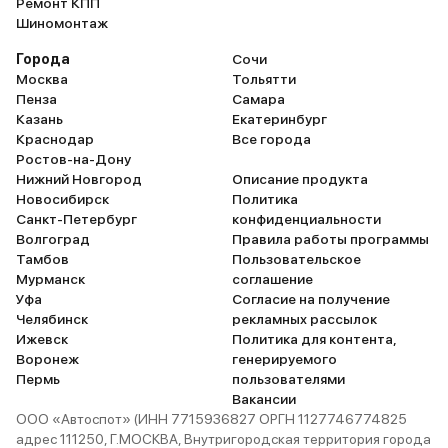
Ремонт КПП
радует. Слушать приятно.
предыдущем своем лек
Шиномонтаж
Сидишь, будто в середине
жаловался на шумку, но 
Города
концертного зала, весь звук
Сочи
конечно, слышал. Теперь
Москва
направлен на тебя. Особенно
Тольятти
слышу, то есть реально 
Пенза
хорошо идёт классическая
Самара
тише. Пока пробег у мен
Казань
музыка. Всем владельцам
Екатеринбург
ничего, даже двух тыся
Краснодар
рекомендую. Амортизация
Все города
прошел, но по расходу 
Ростов-на-Дону
регулируется. Если сломается, я
где-то в среднем поряд
Нижний Новгород
недавно задумался, то придётся
Описание продукта
литра на сотню. Это пр
Новосибирск
отдавать неслабую сумму за
Политика
50/50 город – трасса. На сегодня
Санкт-Петербург
новую. Надеюсь, прослужат
конфиденциальности
я вижу в машине одни
Волгоград
долго. Машина нигде не стучит,
Правила работы программы
достоинства: мощная, с
Тамбов
не гремит и не тарахтит. Это –
Пользовательское
динамичная, разгоняет
Мурманск
Лексус. По-другому быть и не
соглашение
прекрасно, тормозит по
Уфа
может. Проходимость
Согласие на получение
малейшему сигналу. Ну 
Челябинск
вездеходная. Специально
рекламных рассылок
пончики, до некоторых 
Ижевск
заезжал в сугробы и грязищу.
Политика для контента,
ещё не добрались руки:
Воронеж
Больше 160 км/ч не ездил. За то
генерируемого
(не пробовал, ибо не бы
Пермь
был на Лексусе везде – и на
пользователями
особого), камеры пано
охоте, и на рыбалке. Везде он
Вакансии
обзора, шикарная музык
ООО «Автоспот» (ИНН 7715936827 ОРГН 1127746774825
проезжает, нигде не застревал.
Levinson на секунду). В
адрес 111250, Г.МОСКВА, Внутригородская территория города
Динамика блестящая. Машина
пока я полон восторга и