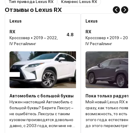
Тип привода Lexus RX
Клиренс Lexus RX
Отзывы о Lexus RX
Lexus
Lexus
RX
RX
4.8
Кроссовер • 2019 – 2022,
Кроссовер • 2019 – 2022
IV Рестайлинг
IV Рестайлинг
Автомобиль с большой буквы
Пока только радует
Нужен настоящий Автомобиль с
Мой новый Lexus RX я з
большой буквы? Берите Лексус –
сразу, как только появи
не ошибётесь. Лексусы с таким
возможность, то есть в 
кузовом производятся довольно
этого года. естественно
давно, с 2003 года, если мне не
до этого пересмотреть 
изменяет память. Но он до сих
появившиеся презентац