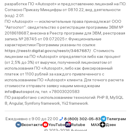
разработке ПО «Autospot» и предоставлению лицензий на ПО.
возможностей нет. Коробка меня
отдыхе, я бы тут и жил. 
Согласно Приказу Минцифры от 08.10.22, вид деятельности
устраивает. Если кому не хватает
уровень комфорта позв
(код): 2.01.
передач, то мне всего хватает.
находиться за рулём бе
ПО «Autospot» — исключительные права принадлежат ООО
Выхлопную не слышно. Лексус
долго. Я, конечно, на б
"Автоспот": свидетельство о регистрации программы ЭВМ №
обгоняет и перестраивается
расстояния пока не езди
2018618687, внесена в Реестр программ для ЭВМ, реестровая
непринуждённо. Тормозит без
можете мне поверить: L
запись № 28745 от 09.07.2025 г. Функциональные
перегрузок. Управляется Лексус
утомляет от слова вообщ
характеристики Программы указаны по ссылке:
легко. Считаю, что лучше машин
более новенький, сверк
https://reestr.digital.gov.ru/reestr/3467687/
не бывает.
побитый дорогами и
. Стоимость
лицензии на ПО «Autospot» определяется либо как процент
атмосферными явлениям
(от 2,5% до 3%) от выручки, полученной лицензиатом от
общем, это машина-
использования ПО «Autospot», либо как фиксированный
удовольствие, автомоб
платеж от 1100 рублей за каждого привлеченного с
и Lexus-комфорт.
использованием ПО «Autospot» клиента. Для точного расчета
стоимости отправьте заявку нашим менеджерам
info@autospot.ru
, тел. +78003020583
ПО разработано с использованием технологий: PHP 8, MySQL
8, Angular, Symfony framework, Yii2 framework.
Ежедневно с 9:00 до 22:00
8 (800) 302-05-83
Телеграм
Вконтакте
YouTube
Rutube
MAX
Дзен
© 2013–2026 Autospot