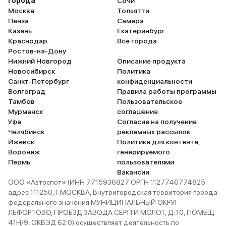
Города
концертного зала, весь звук
Сочи
конечно, слышал. Теперь
Москва
направлен на тебя. Особенно
Тольятти
слышу, то есть реально 
Пенза
хорошо идёт классическая
Самара
тише. Пока пробег у мен
Казань
музыка. Всем владельцам
Екатеринбург
ничего, даже двух тыся
Краснодар
рекомендую. Амортизация
Все города
прошел, но по расходу 
Ростов-на-Дону
регулируется. Если сломается, я
где-то в среднем поряд
Нижний Новгород
недавно задумался, то придётся
Описание продукта
литра на сотню. Это пр
Новосибирск
отдавать неслабую сумму за
Политика
50/50 город – трасса. На сегодня
Санкт-Петербург
новую. Надеюсь, прослужат
конфиденциальности
я вижу в машине одни
Волгоград
долго. Машина нигде не стучит,
Правила работы программы
достоинства: мощная, с
Тамбов
не гремит и не тарахтит. Это –
Пользовательское
динамичная, разгоняет
Мурманск
Лексус. По-другому быть и не
соглашение
прекрасно, тормозит по
Уфа
может. Проходимость
Согласие на получение
малейшему сигналу. Ну 
Челябинск
вездеходная. Специально
рекламных рассылок
пончики, до некоторых 
Ижевск
заезжал в сугробы и грязищу.
Политика для контента,
ещё не добрались руки:
Воронеж
Больше 160 км/ч не ездил. За то
генерируемого
(не пробовал, ибо не бы
Пермь
был на Лексусе везде – и на
пользователями
особого), камеры пано
охоте, и на рыбалке. Везде он
Вакансии
обзора, шикарная музык
ООО «Автоспот» (ИНН 7715936827 ОРГН 1127746774825
проезжает, нигде не застревал.
Levinson на секунду). В
адрес 111250, Г.МОСКВА, Внутригородская территория города
Динамика блестящая. Машина
пока я полон восторга и
федерального значения МУНИЦИПАЛЬНЫЙ ОКРУГ
легко берёт разгон, без звуковых
хочется не оставлять ру
ЛЕФОРТОВО, ПРОЕЗД ЗАВОДА СЕРП И МОЛОТ, Д. 10, ПОМЕЩ.
спецэффектов. Ощущений, что
круглые сутки. Если бы н
41Н/9, ОКВЭД 62.0) осуществляет деятельность по
вытягивает на пределах
физиологическая потре