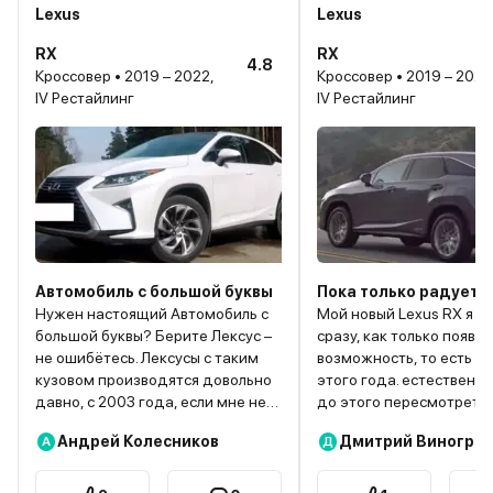
Lexus
Lexus
RX
RX
4.8
Кроссовер • 2019 – 2022,
Кроссовер • 2019 – 2022
IV Рестайлинг
IV Рестайлинг
Автомобиль с большой буквы
Пока только радует
Нужен настоящий Автомобиль с
Мой новый Lexus RX я з
большой буквы? Берите Лексус –
сразу, как только появи
не ошибётесь. Лексусы с таким
возможность, то есть в 
кузовом производятся довольно
этого года. естественно
давно, с 2003 года, если мне не
до этого пересмотреть 
изменяет память. Но он до сих
появившиеся презентац
Андрей Колесников
Дмитрий Виногра
А
Д
пор в моде, и я считаю – это
обзоры, в том числе и на
лучшее, что могли придумать
английском языке, пони
автодизайнеры. Аэродинамика,
комментатора через сло