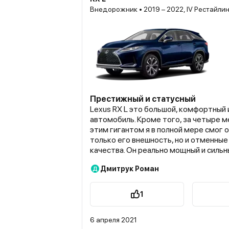
Внедорожник • 2019 – 2022, IV Рестайли
Престижный и статусный
Lexus RX L это большой, комфортный 
автомобиль. Кроме того, за четыре 
этим гигантом я в полной мере смог 
только его внешность, но и отменны
качества. Он реально мощный и сильн
разгоняется, уверенно держит дорог
Дмитрук Роман
Д
все неровности и вообще создан, в п
для комфорта. В городе он прекрасно
преодолением препятствий, но вот ж
1
гонок по бездорожью всё же не стоит
однозначно создан вовсе не для этог
6 апреля 2021
работает на отлично, показывает хо