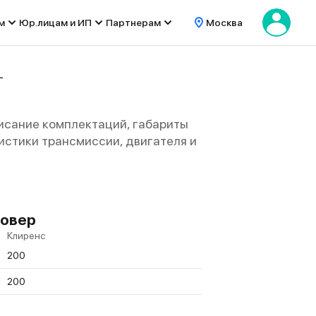
м
Юр.лицам и ИП
Партнерам
Москва
L
писание комплектаций, габариты
еристики трансмиссии, двигателя и
совер
Клиренс
200
200