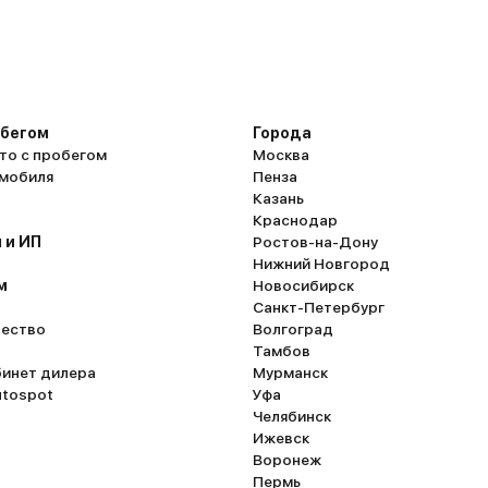
обегом
Города
то с пробегом
Москва
омобиля
Пенза
Казань
Краснодар
 и ИП
Ростов-на-Дону
Нижний Новгород
м
Новосибирск
Санкт-Петербург
ество
Волгоград
Тамбов
бинет дилера
Мурманск
utospot
Уфа
Челябинск
Ижевск
Воронеж
Пермь