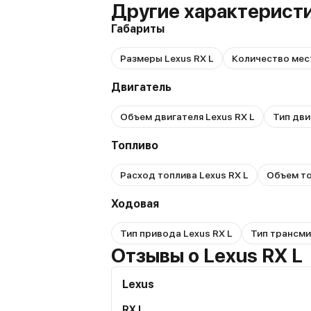
Другие характеристи
Габариты
Размеры Lexus RX L
Количество мест
Двигатель
Объем двигателя Lexus RX L
Тип дви
Топливо
Расход топлива Lexus RX L
Объем то
Ходовая
Тип привода Lexus RX L
Тип трансми
Отзывы о Lexus RX L
Lexus
RX L