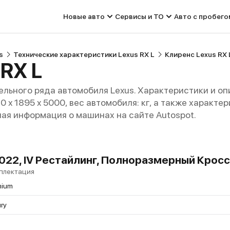
Новые авто
Сервисы и ТО
Авто с пробего
s
Технические характеристики Lexus RX L
Клиренс Lexus RX 
RX L
льного ряда автомобиля Lexus. Характеристики и о
720 x 1895 x 5000, вес автомобиля: кг, а также характ
ная информация о машинах на сайте Autospot.
 2022, IV Рестайлинг, Полноразмерный Крос
плектация
mium
ry