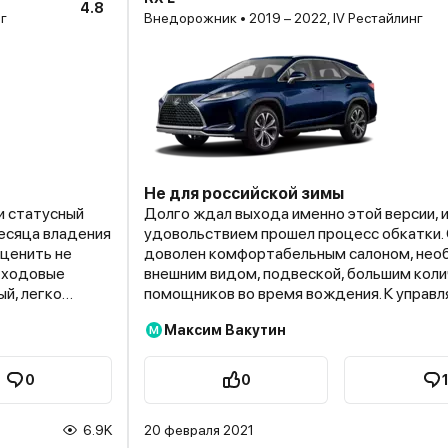
4.8
нг
Внедорожник • 2019 – 2022, IV Рестайлинг
Не для российской зимы
и статусный
Долго ждал выхода именно этой версии, и
месяца владения
удовольствием прошел процесс обкатки.
оценить не
доволен комфортабельным салоном, нео
е ходовые
внешним видом, подвеской, большим кол
ый, легко
помощников во время вождения. К управ
у, сглаживает
тоже не было претензий до первого снего
Максим Вакутин
М
ервую очередь,
минус 6 стеклоочистители обледенели, а
 справится с
стекла не хватило на их оттаивание из-за
дать от него
расположения дворников ниже зоны обду
0
0
. Он
Пришлось ехать по трассе с минимальной
о. В городе
скоростью, в то время как водители друг
6.9K
20 февраля 2021
рошую динамику
ни в чем себя не ограничивали. Позже сто