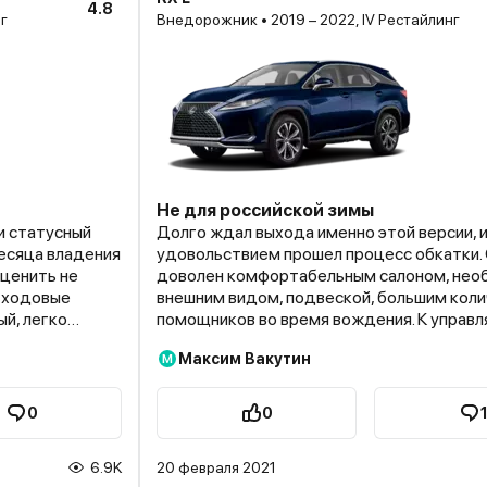
4.8
нг
Внедорожник • 2019 – 2022, IV Рестайлинг
Не для российской зимы
и статусный
Долго ждал выхода именно этой версии, и
месяца владения
удовольствием прошел процесс обкатки.
оценить не
доволен комфортабельным салоном, нео
е ходовые
внешним видом, подвеской, большим кол
ый, легко
помощников во время вождения. К управ
у, сглаживает
тоже не было претензий до первого снего
Максим Вакутин
М
ервую очередь,
минус 6 стеклоочистители обледенели, а
 справится с
стекла не хватило на их оттаивание из-за
дать от него
расположения дворников ниже зоны обду
0
0
. Он
Пришлось ехать по трассе с минимальной
о. В городе
скоростью, в то время как водители друг
6.9K
20 февраля 2021
рошую динамику
ни в чем себя не ограничивали. Позже сто