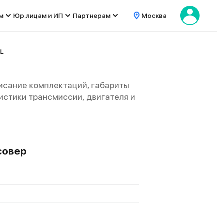
м
Юр.лицам и ИП
Партнерам
Москва
 L
писание комплектаций, габариты
еристики трансмиссии, двигателя и
совер