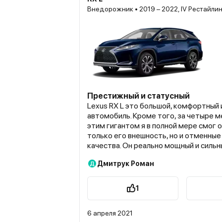
Внедорожник • 2019 – 2022, IV Рестайли
Престижный и статусный
Lexus RX L это большой, комфортный 
автомобиль. Кроме того, за четыре 
этим гигантом я в полной мере смог 
только его внешность, но и отменны
качества. Он реально мощный и сильн
разгоняется, уверенно держит дорог
Дмитрук Роман
Д
все неровности и вообще создан, в п
для комфорта. В городе он прекрасно
преодолением препятствий, но вот ж
1
гонок по бездорожью всё же не стоит
однозначно создан вовсе не для этог
6 апреля 2021
работает на отлично, показывает хо