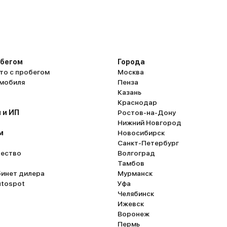
обегом
Города
то с пробегом
Москва
омобиля
Пенза
Казань
Краснодар
 и ИП
Ростов-на-Дону
Нижний Новгород
м
Новосибирск
Санкт-Петербург
ество
Волгоград
Тамбов
бинет дилера
Мурманск
utospot
Уфа
Челябинск
Ижевск
Воронеж
Пермь