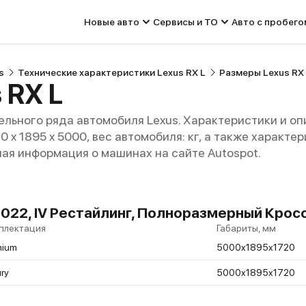
Новые авто
Сервисы и ТО
Авто с пробего
s
Технические характеристики Lexus RX L
Размеры Lexus RX
 RX L
льного ряда автомобиля Lexus. Характеристики и о
720 x 1895 x 5000, вес автомобиля: кг, а также характ
ная информация о машинах на сайте Autospot.
 2022, IV Рестайлинг, Полноразмерный Крос
плектация
Габариты, мм
mium
5000x1895x1720
ry
5000x1895x1720