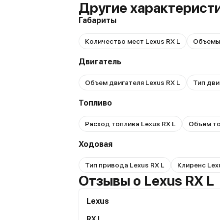
Другие характеристи
Габариты
Количество мест Lexus RX L
Объемы 
Двигатель
Объем двигателя Lexus RX L
Тип дви
Топливо
Расход топлива Lexus RX L
Объем то
Ходовая
Тип привода Lexus RX L
Клиренс Lex
Отзывы о Lexus RX L
Lexus
RX L