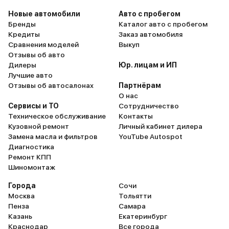
самого главного минуса.
Новые автомобили
Авто с пробегом
тыс. пробега у нас стали
Бренды
Каталог авто с пробегом
появляться сколы ЛКП н
Кредиты
Заказ автомобиля
различных элементах ку
Сравнения моделей
Выкуп
капот, крылья, бампер, 
Отзывы об авто
везде! В таком цвете эт
Дилеры
Юр. лицам и ИП
бросается в глаза с 5 ме
Лучшие авто
Ребята из "мазды"?! Вы
Отзывы об автосалонах
Партнёрам
серьезно??? 15 тыс про
О нас
Вы народ в России совс
Сервисы и ТО
Сотрудничество
ослов и терпил держит
Техническое обслуживание
Контакты
Машина вышла в 1 лям 90
Кузовной ремонт
Личный кабинет дилера
сколы по всему кузову ч
Замена масла и фильтров
YouTube Autospot
тыс? Если вы думаете, ч
Диагностика
нагнетаем истерию и п
Ремонт КПП
"якобы" навязать свое 
Шиномонтаж
вождение по супер гра
дорогам, то вы ошибает
Города
Сочи
эксплуатировали машин
Москва
Тольятти
идеальных условиях - э
Пенза
Самара
г.Санкт-Петербурга, за 
Казань
Екатеринбург
разу не выезжали, даже
Краснодар
Все города