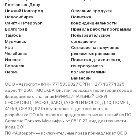
шашлыки! Когда мы стол
Ростов-на-Дону
этой проблемой, мы сна
Нижний Новгород
Описание продукта
подумали о нашей вине,
Новосибирск
Политика
где то не углядели.. либ
Санкт-Петербург
конфиденциальности
то. Но, все встало на св
Волгоград
Правила работы программы
когда заехали на пару 
Тамбов
Пользовательское
больших парковок круп
Мурманск
соглашение
торговых центров ("мега
Уфа
Согласие на получение
"лондон-молл") с целью
Челябинск
рекламных рассылок
свое машину с такими же, итог
Ижевск
Политика для контента,
таков: из 10 машин ана
Воронеж
генерируемого
модели 8-9 было с точн
Пермь
пользователями
же сколами!!! Конечно, мы решили
Вакансии
обратиться в доблестн
ООО «Автоспот» (ИНН 7715936827 ОРГН 1127746774825
автосалон "Евросиб-Авт
адрес 111250, Г.МОСКВА, Внутригородская территория города
(Пулковское ш., 36, корп.
федерального значения МУНИЦИПАЛЬНЫЙ ОКРУГ
Петербург) с целью уст
ЛЕФОРТОВО, ПРОЕЗД ЗАВОДА СЕРП И МОЛОТ, Д. 10, ПОМЕЩ.
данный дефект (что лог
41Н/9, ОКВЭД 62.0) осуществляет деятельность по
напрашивается на ум) п
разработке ПО «Autospot» и предоставлению лицензий на ПО.
гарантии. Но, пообщавш
Согласно Приказу Минцифры от 08.10.22, вид деятельности
представителями этой 
(код): 2.01.
уполномоченных решать
ПО «Autospot» — исключительные права принадлежат ООО