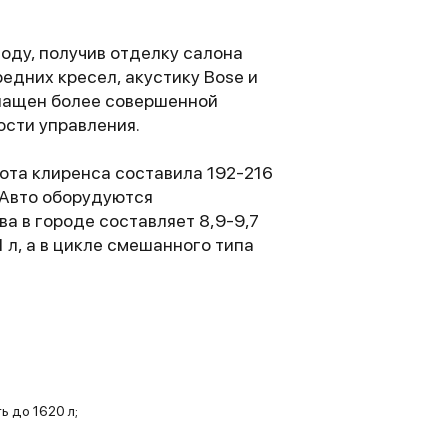
оду, получив отделку салона
редних кресел, акустику Bose и
снащен более совершенной
ости управления.
ысота клиренса составила 192-216
 Авто оборудуются
а в городе составляет 8,9-9,7
 л, а в цикле смешанного типа
 до 1620 л;