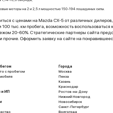
овые моторы на 2 и 2,5 л мощностью 150-194 лошадиных силы.
ться с ценами на Mazda CX-5 от различных дилеров, 
ли 100 тыс. км пробега, возможность воспользоваться
ежом 20-60%. Стратегические партнеры сайта предо
и прочие. Оформить заявку на сайте на понравившеес
обегом
Города
то с пробегом
Москва
омобиля
Пенза
Казань
Краснодар
 и ИП
Ростов-на-Дону
Нижний Новгород
м
Новосибирск
Санкт-Петербург
ество
Волгоград