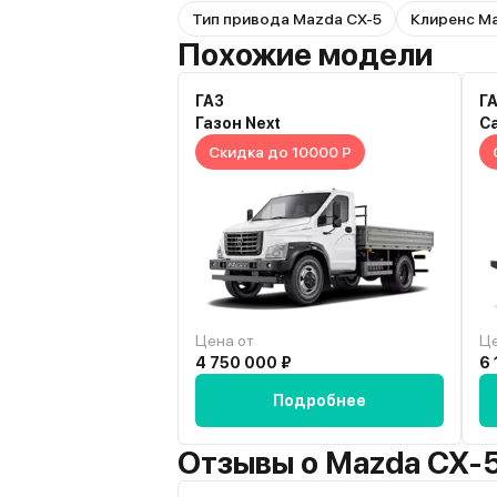
Тип привода Mazda CX-5
Клиренс M
Похожие модели
ГАЗ
Г
Газон Next
С
Скидка до 10000 Р
Цена от
Це
4 750 000 ₽
6 
Подробнее
Отзывы о Mazda CX-