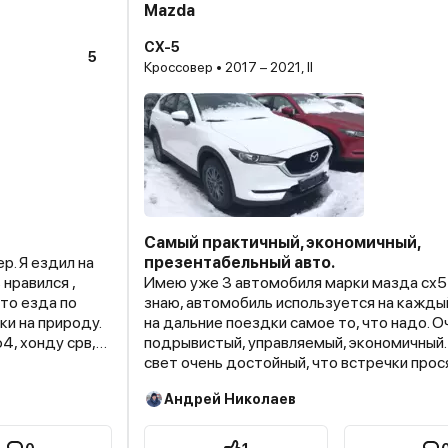
Mazda
CX-5
5
Кроссовер • 2017 – 2021, II
Самый практичный, экономичный,
презентабельный авто.
 нравился ,
Имею уже 3 автомобиля марки мазда сх5 
знаю, автомобиль используется на каждый
на дальние поездки самое то, что надо. О
подрывистый, управляемый, экономичный.
свет очень достойный, что встречки прос
отя хонда из них
дальний при езде на ближнем.)
Андрей Николаев
лько в