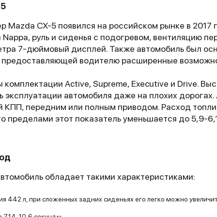
-5
 Mazda CX-5 появился на российском рынке в 2017 г
 Nappa, руль и сиденья с подогревом, вентиляцию пе
етра 7-дюймовый дисплей. Также автомобиль был о
us, предоставляющей водителю расширенные возможн
 комплектации Active, Supreme, Executive и Drive. В
ь эксплуатации автомобиля даже на плохих дорогах.
 КПП, передним или полным приводом. Расход топлив
го пределами этот показатель уменьшается до 5,9-6,1
ход
автомобиль обладает такими характеристиками:
я 442 л, при сложенных задних сиденьях его легко можно увеличить
 7,14-10,6 секунды;