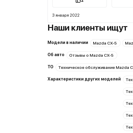
2
получаешь от управления мазда СХ-5. Это факт. В
итоге я купил СХ-5 2 поколения. Прошло уже 3 года -
3 января 2022
Я не жалею ни о чём.
Наши клиенты ищут
Модели в наличии
Mazda CX-5
Maz
Об авто
Отзывы о Mazda CX-5
ТО
Техническое обслуживание Mazda C
Характеристики других моделей
Тех
Тех
Тех
Тех
Тех