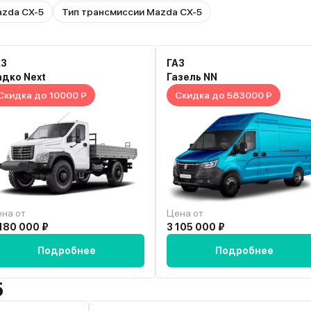
azda CX-5
Тип трансмиссии Mazda CX-5
АЗ
ГАЗ
адко Next
Газель NN
Скидка до 10000 Р
Скидка до 583000 Р
на от
Цена от
180 000 ₽
3 105 000 ₽
Подробнее
Подробнее
5