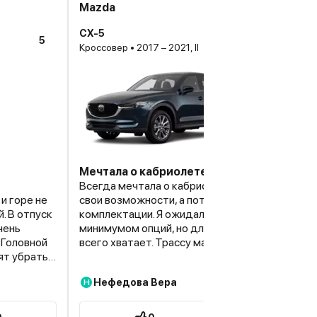
Mazda
CX-5
5
Кроссовер • 2017 – 2021, II
Мечтала о кабриолете, а купила мазду
Всегда мечтала о кабриолете, но здраво смо
и горе не
свои возможности, а потому купила Мазду в б
. В отпуск
комплектации. Я ожидала за такую цену жестя
чень
минимумом опций, но для непритязательных т
 Головной
всего хватает. Трассу машина держит хорошо,
ят убрать
больших оборотах в салоне шумно.
Нефедова Вера
Н