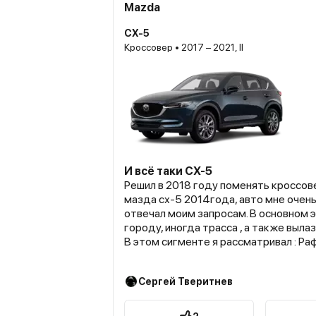
Mazda
CX-5
Кроссовер • 2017 – 2021, II
И всё таки СХ-5
Решил в 2018 году поменять кроссовер. Я ездил на
мазда сх-5 2014года, авто мне очень
отвечал моим запросам. В основном это езда по
городу, иногда трасса , а также вылазки на природу.
В этом сигменте я рассматривал : Раф4, хонду срв,
хендай туксон, х-трейл, киа спортейж. Тестдравил
их все , у всех свои плюсы и минусы, х
Сергей Тверитнев
зацепила больше всех, но срв была то
начальной комплектации . , но нет в них одного -
ДРАЙВА. Да именно того драйва, которого ты