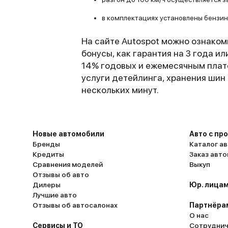
в комплектациях установлены бензин
На сайте Autospot можно ознакоми
бонусы, как гарантия на 3 года и
14% годовых и ежемесячным плат
услуги детейлинга, хранения шин 
нескольких минут.
Новые автомобили
Авто с пр
Бренды
Каталог ав
Кредиты
Заказ авт
Сравнения моделей
Выкуп
Отзывы об авто
Дилеры
Юр. лицам
Лучшие авто
Отзывы об автосалонах
Партнёра
О нас
Сервисы и ТО
Сотруднич