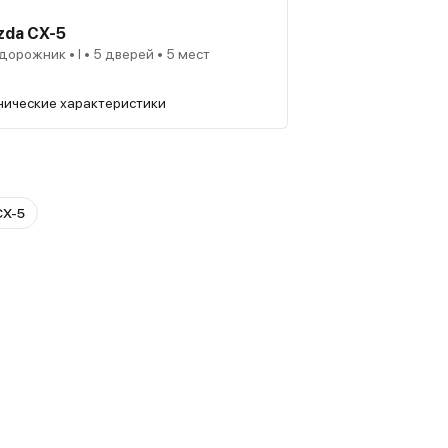
zda CX-5
дорожник • I • 5 дверей • 5 мест
нические характеристики
CX-5