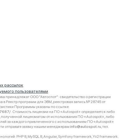
ых рассылок
руемого пользователями
ва принадлежат ООО "Автоспот": свидетельство о регистрации
 в Реестр программ для ЭВМ, реестровая запись № 28745 от
еристики Программы указаны по ссылке:
467687/
. Стоимость лицензии на ПО «Autospot» определяется либо
ки, полученной лицензиатом от использования ПО «Autospot», либо
блей за каждого привлеченного с использованием ПО «Autospot»
сти отправьте заявку нашим менеджерам
info@autospot.ru
, тел.
логий: PHP 8, MySQL 8, Angular, Symfony framework, Yii2 framework.