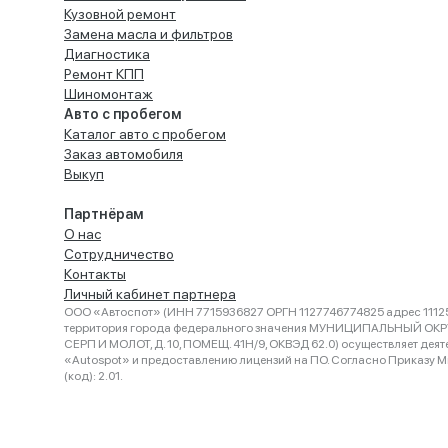
Кузовной ремонт
Замена масла и фильтров
Диагностика
Ремонт КПП
Шиномонтаж
Авто с пробегом
Каталог авто с пробегом
Заказ автомобиля
Выкуп
Партнёрам
О нас
Сотрудничество
Контакты
Личный кабинет партнера
ООО «Автоспот» (ИНН 7715936827 ОРГН 1127746774825 адрес 11125
территория города федерального значения МУНИЦИПАЛЬНЫЙ ОК
СЕРП И МОЛОТ, Д. 10, ПОМЕЩ. 41Н/9, ОКВЭД 62.0) осуществляет деят
«Autospot» и предоставлению лицензий на ПО. Согласно Приказу Ми
(код): 2.01.