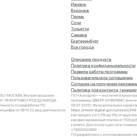
Ижевск
Воронеж
Пермь
Сочи
Тольятти
Самара
Екатеринбург
Все города
Описание продукта
Политика конфиденциальности
Правила работы программы
Пользовательское соглашение
Согласие на получение рекламн
Политика для контента, генери
0, Г.МОСКВА, Внутригородская
ПО «Autospot» — исключительные пра
РУГ ЛЕФОРТОВО, ПРОЕЗД ЗАВОДА
программы ЭВМ № 2018618687, внесена
ельность по разработке ПО
09.07.2025 г. Функциональные характ
нцифры от 08.10.22, вид деятельности
https://reestr.digital.gov.ru/reestr/3
как процент (от 2,5% до 3%) от выруч
как фиксированный платеж от 1100 ру
клиента. Для точного расчета стоимо
+78003020583
ПО разработано с использованием техно