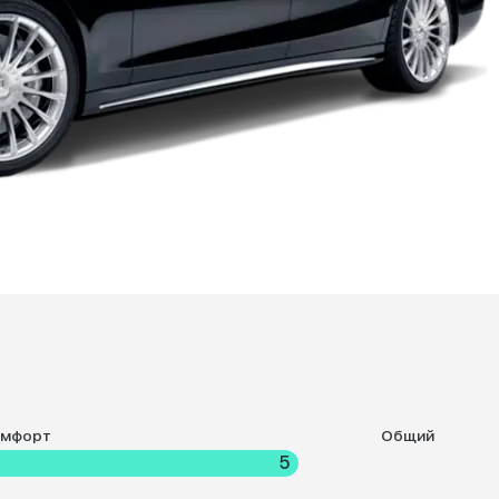
омфорт
Общий
5