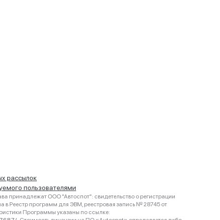
ых рассылок
руемого пользователями
ва принадлежат ООО "Автоспот": свидетельство о регистрации
 в Реестр программ для ЭВМ, реестровая запись № 28745 от
еристики Программы указаны по ссылке: