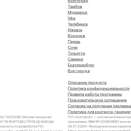
Волгоград
Тамбов
Мурманск
Уфа
Челябинск
Ижевск
Воронеж
Пермь
Сочи
Тольятти
Самара
Екатеринбург
Все города
Описание продукта
Политика конфиденциальности
Правила работы программы
Пользовательское соглашение
Согласие на получение рекламн
Политика для контента, генери
0, Г.МОСКВА, Внутригородская
ПО «Autospot» — исключительные пра
РУГ ЛЕФОРТОВО, ПРОЕЗД ЗАВОДА
программы ЭВМ № 2018618687, внесена
ельность по разработке ПО
09.07.2025 г. Функциональные характ