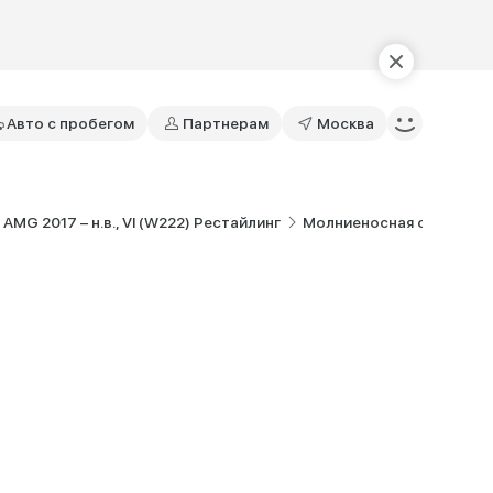
Авто с пробегом
Партнерам
Москва
MG 2017 – н.в., VI (W222) Рестайлинг
Молниеносная сила и ши