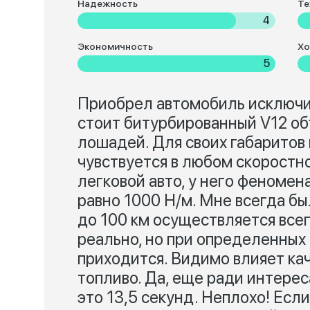
Надежность
Те
4
Экономичность
Хо
5
Приобрел автомобиль исключит
стоит битурбированный V12 о
лошадей. Для своих габаритов
чувствуется в любом скоростно
легковой авто, у него феноме
равно 1000 Н/м. Мне всегда был
до 100 км осуществляется всего
реально, но при определенных у
приходится. Видимо влияет ка
топливо. Да, еще ради интерес
это 13,5 секунд. Неплохо! Если