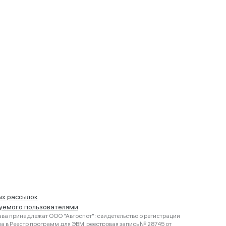
ых рассылок
руемого пользователями
ва принадлежат ООО "Автоспот": свидетельство о регистрации
 в Реестр программ для ЭВМ, реестровая запись № 28745 от