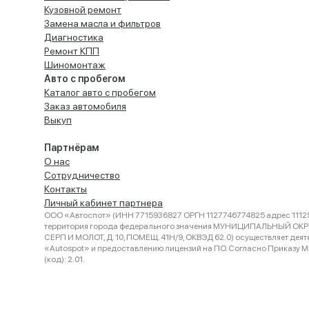
Кузовной ремонт
Замена масла и фильтров
Диагностика
Ремонт КПП
Шиномонтаж
Авто с пробегом
Каталог авто с пробегом
Заказ автомобиля
Выкуп
Партнёрам
О нас
Сотрудничество
Контакты
Личный кабинет партнера
ООО «Автоспот» (ИНН 7715936827 ОРГН 1127746774825 адрес 11125
территория города федерального значения МУНИЦИПАЛЬНЫЙ ОК
СЕРП И МОЛОТ, Д. 10, ПОМЕЩ. 41Н/9, ОКВЭД 62.0) осуществляет деят
«Autospot» и предоставлению лицензий на ПО. Согласно Приказу Ми
(код): 2.01.