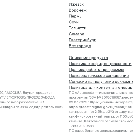
Ижевск
Воронеж
Пермь
Сочи
Тольятти
Самара
Екатеринбург
Все города
Описание продукта
Политика конфиденциальности
Правила работы программы
Пользовательское соглашение
Согласие на получение рекламн
Политика для контента, генери
0, Г.МОСКВА, Внутригородская
ПО «Autospot» — исключительные пра
РУГ ЛЕФОРТОВО, ПРОЕЗД ЗАВОДА
программы ЭВМ № 2018618687, внесена
ельность по разработке ПО
09.07.2025 г. Функциональные характ
нцифры от 08.10.22, вид деятельности
https://reestr.digital.gov.ru/reestr/3
как процент (от 2,5% до 3%) от выруч
как фиксированный платеж от 1100 ру
клиента. Для точного расчета стоимо
+78003020583
ПО разработано с использованием техно