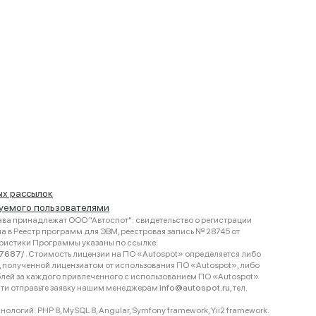
ых рассылок
руемого пользователями
ва принадлежат ООО "Автоспот": свидетельство о регистрации
 в Реестр программ для ЭВМ, реестровая запись № 28745 от
еристики Программы указаны по ссылке:
467687/
. Стоимость лицензии на ПО «Autospot» определяется либо
ки, полученной лицензиатом от использования ПО «Autospot», либо
блей за каждого привлеченного с использованием ПО «Autospot»
сти отправьте заявку нашим менеджерам
info@autospot.ru
, тел.
логий: PHP 8, MySQL 8, Angular, Symfony framework, Yii2 framework.