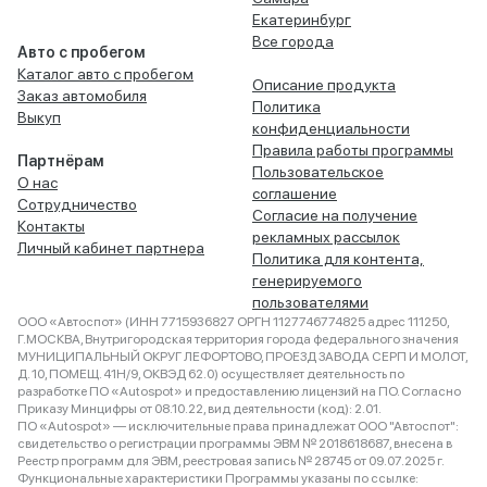
Екатеринбург
Все города
Авто с пробегом
Каталог авто с пробегом
Описание продукта
Заказ автомобиля
Политика
Выкуп
конфиденциальности
Правила работы программы
Партнёрам
Пользовательское
О нас
соглашение
Сотрудничество
Согласие на получение
Контакты
рекламных рассылок
Личный кабинет партнера
Политика для контента,
генерируемого
пользователями
ООО «Автоспот» (ИНН 7715936827 ОРГН 1127746774825 адрес 111250,
Г.МОСКВА, Внутригородская территория города федерального значения
МУНИЦИПАЛЬНЫЙ ОКРУГ ЛЕФОРТОВО, ПРОЕЗД ЗАВОДА СЕРП И МОЛОТ,
Д. 10, ПОМЕЩ. 41Н/9, ОКВЭД 62.0) осуществляет деятельность по
разработке ПО «Autospot» и предоставлению лицензий на ПО. Согласно
Приказу Минцифры от 08.10.22, вид деятельности (код): 2.01.
ПО «Autospot» — исключительные права принадлежат ООО "Автоспот":
свидетельство о регистрации программы ЭВМ № 2018618687, внесена в
Реестр программ для ЭВМ, реестровая запись № 28745 от 09.07.2025 г.
Функциональные характеристики Программы указаны по ссылке: