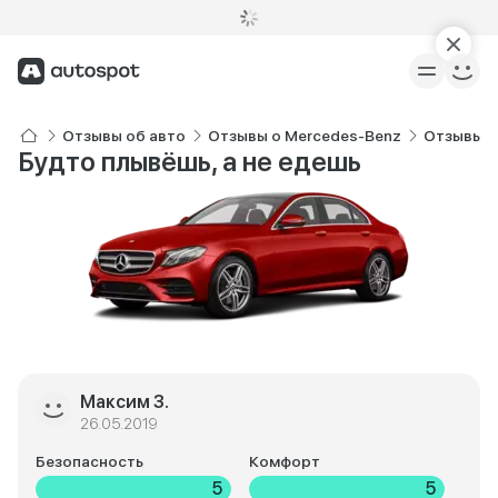
Отзывы об авто
Отзывы о Mercedes-Benz
Отзывы о
Будто плывёшь, а не едешь
Максим З.
26.05.2019
Безопасность
Комфорт
5
5