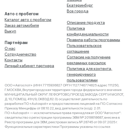
Екатеринбург
Все города
Авто с пробегом
Каталог авто с пробегом
Описание продукта
Заказ автомобиля
Политика
Выкуп
конфиденциальности
Правила работы программы
Партнёрам
Пользовательское
О нас
соглашение
Сотрудничество
Согласие на получение
Контакты
рекламных рассылок
Личный кабинет партнера
Политика для контента,
генерируемого
пользователями
ООО «Автоспот» (ИНН 7715936827 ОРГН 1127746774825 адрес 111250,
Г.МОСКВА, Внутригородская территория города федерального значения
МУНИЦИПАЛЬНЫЙ ОКРУГ ЛЕФОРТОВО, ПРОЕЗД ЗАВОДА СЕРП И МОЛОТ,
Д. 10, ПОМЕЩ. 41Н/9, ОКВЭД 62.0) осуществляет деятельность по
разработке ПО «Autospot» и предоставлению лицензий на ПО. Согласно
Приказу Минцифры от 08.10.22, вид деятельности (код): 2.01.
ПО «Autospot» — исключительные права принадлежат ООО "Автоспот":
свидетельство о регистрации программы ЭВМ № 2018618687, внесена в
Реестр программ для ЭВМ, реестровая запись № 28745 от 09.07.2025 г.
Функциональные характеристики Программы указаны по ссылке: