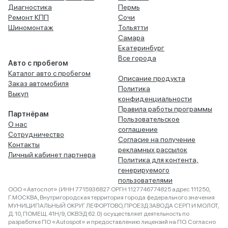
Диагностика
Пермь
Ремонт КПП
Сочи
Шиномонтаж
Тольятти
Самара
Екатеринбург
Все города
Авто с пробегом
Каталог авто с пробегом
Описание продукта
Заказ автомобиля
Политика
Выкуп
конфиденциальности
Правила работы программы
Партнёрам
Пользовательское
О нас
соглашение
Сотрудничество
Согласие на получение
Контакты
рекламных рассылок
Личный кабинет партнера
Политика для контента,
генерируемого
пользователями
ООО «Автоспот» (ИНН 7715936827 ОРГН 1127746774825 адрес 111250,
Г.МОСКВА, Внутригородская территория города федерального значения
МУНИЦИПАЛЬНЫЙ ОКРУГ ЛЕФОРТОВО, ПРОЕЗД ЗАВОДА СЕРП И МОЛОТ,
Д. 10, ПОМЕЩ. 41Н/9, ОКВЭД 62.0) осуществляет деятельность по
разработке ПО «Autospot» и предоставлению лицензий на ПО. Согласно