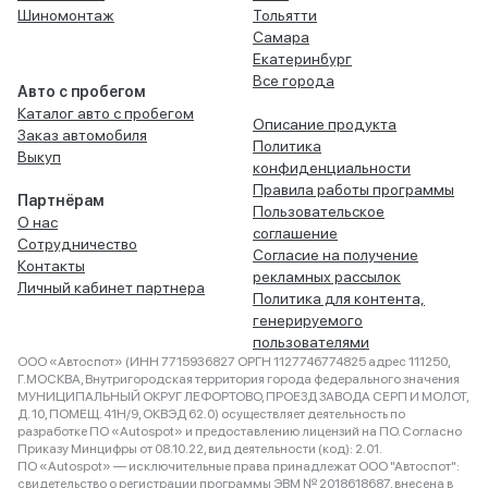
Шиномонтаж
Тольятти
Самара
Екатеринбург
Все города
Авто с пробегом
Каталог авто с пробегом
Описание продукта
Заказ автомобиля
Политика
Выкуп
конфиденциальности
Правила работы программы
Партнёрам
Пользовательское
О нас
соглашение
Сотрудничество
Согласие на получение
Контакты
рекламных рассылок
Личный кабинет партнера
Политика для контента,
генерируемого
пользователями
ООО «Автоспот» (ИНН 7715936827 ОРГН 1127746774825 адрес 111250,
Г.МОСКВА, Внутригородская территория города федерального значения
МУНИЦИПАЛЬНЫЙ ОКРУГ ЛЕФОРТОВО, ПРОЕЗД ЗАВОДА СЕРП И МОЛОТ,
Д. 10, ПОМЕЩ. 41Н/9, ОКВЭД 62.0) осуществляет деятельность по
разработке ПО «Autospot» и предоставлению лицензий на ПО. Согласно
Приказу Минцифры от 08.10.22, вид деятельности (код): 2.01.
ПО «Autospot» — исключительные права принадлежат ООО "Автоспот":
свидетельство о регистрации программы ЭВМ № 2018618687, внесена в