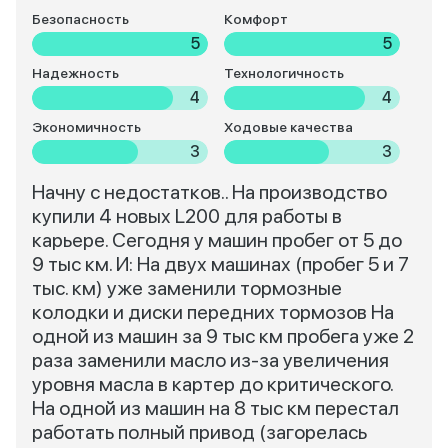
Безопасность
Комфорт
5
5
Надежность
Технологичность
4
4
Экономичность
Ходовые качества
3
3
Начну с недостатков.. На производство
купили 4 новых L200 для работы в
карьере. Сегодня у машин пробег от 5 до
9 тыс км. И: На двух машинах (пробег 5 и 7
тыс. км) уже заменили тормозные
колодки и диски передних тормозов На
одной из машин за 9 тыс км пробега уже 2
раза заменили масло из-за увеличения
уровня масла в картер до критического.
На одной из машин на 8 тыс км перестал
работать полный привод (загорелась