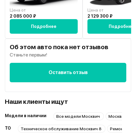
Цена от
Цена от
2 085 000 ₽
2 129 300 ₽
Подробнее
Подробнее
Об этом авто пока нет отзывов
Станьте первым!
Оставить отзыв
Наши клиенты ищут
Модели в наличии
Все модели Москвич
Москвич с п
ТО
Техническое обслуживание Москвич 8
Ремонт Мос