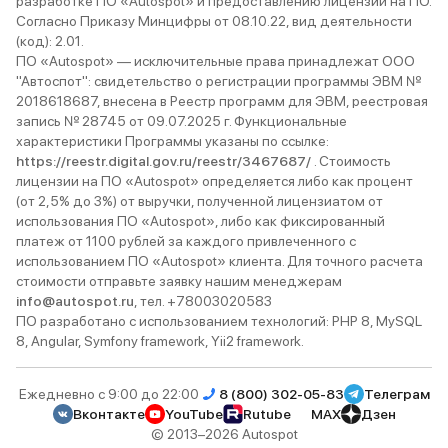
разработке ПО «Autospot» и предоставлению лицензий на ПО.
Согласно Приказу Минцифры от 08.10.22, вид деятельности
(код): 2.01.
ПО «Autospot» — исключительные права принадлежат ООО
"Автоспот": свидетельство о регистрации программы ЭВМ №
2018618687, внесена в Реестр программ для ЭВМ, реестровая
запись № 28745 от 09.07.2025 г. Функциональные
характеристики Программы указаны по ссылке:
https://reestr.digital.gov.ru/reestr/3467687/
. Стоимость
лицензии на ПО «Autospot» определяется либо как процент
(от 2,5% до 3%) от выручки, полученной лицензиатом от
использования ПО «Autospot», либо как фиксированный
платеж от 1100 рублей за каждого привлеченного с
использованием ПО «Autospot» клиента. Для точного расчета
стоимости отправьте заявку нашим менеджерам
info@autospot.ru
, тел. +78003020583
ПО разработано с использованием технологий: PHP 8, MySQL
8, Angular, Symfony framework, Yii2 framework.
Ежедневно с 9:00 до 22:00
8 (800) 302-05-83
Телеграм
Вконтакте
YouTube
Rutube
MAX
Дзен
© 2013–2026 Autospot