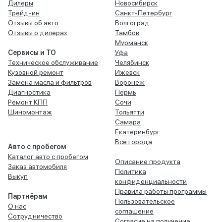
Дилеры
Новосибирск
Трейд-ин
Санкт-Петербург
Отзывы об авто
Волгоград
Отзывы о дилерах
Тамбов
Мурманск
Сервисы и ТО
Уфа
Техническое обслуживание
Челябинск
Кузовной ремонт
Ижевск
Замена масла и фильтров
Воронеж
Диагностика
Пермь
Ремонт КПП
Сочи
Шиномонтаж
Тольятти
Самара
Екатеринбург
Все города
Авто с пробегом
Каталог авто с пробегом
Описание продукта
Заказ автомобиля
Политика
Выкуп
конфиденциальности
Правила работы программы
Партнёрам
Пользовательское
О нас
соглашение
Сотрудничество
Согласие на получение