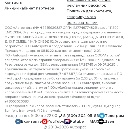
Контакты
рекламных рассылок
Личный кабинет партнера
Политика для контента,
генерируемого
пользователями
ООО «Автоспот» (ИНН 7715936827 ОРГН 1127746774825 адрес 111250,
Г.МОСКВА, Внутригородская территория города федерального значения
МУНИЦИПАЛЬНЫЙ ОКРУГ ЛЕФОРТОВО, ПРОЕЗД ЗАВОДА СЕРП И МОЛОТ,
Д. 10, ПОМЕЩ. 41Н/9, ОКВЭД 62.0) осуществляет деятельность по
разработке ПО «Autospot» и предоставлению лицензий на ПО. Согласно
Приказу Минцифры от 08.10.22, вид деятельности (код): 2.01.
ПО «Autospot» — исключительные права принадлежат ООО "Автоспот":
свидетельство о регистрации программы ЭВМ № 2018618687, внесена в
Реестр программ для ЭВМ, реестровая запись № 28745 от 09.07.2025 г.
Функциональные характеристики Программы указаны по ссылке:
https://reestr.digital.gov.ru/reestr/3467687/
. Стоимость лицензии на ПО
«Autospot» определяется либо как процент (от 2,5% до 3%) от выручки,
полученной лицензиатом от использования ПО «Autospot», либо как
фиксированный платеж от 1100 рублей за каждого привлеченного с
использованием ПО «Autospot» клиента. Для точного расчета стоимости
отправьте заявку нашим менеджерам
info@autospot.ru
, тел.
+78003020583
ПО разработано с использованием технологий: PHP 8, MySQL 8, Angular,
Symfony framework, Yii2 framework.
Ежедневно с 9:00 до 22:00
8 (800) 302-05-83
Телеграм
Вконтакте
YouTube
Rutube
MAX
Дзен
© 2013–2026 Autospot