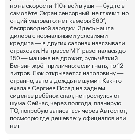
но на скорости 110+ вой в уши — будто в
самолёте. Экран сенсорный, не глючит, но
опций маловато: нет камеры 360°,
беспроводной зарядки. Здесь нашла
дилера с нормальными условиями
кредита — в других салонах навязывали
страховки. На трассе М11 разогналась до
150 — машина не дрожит, руль чёткий.
Бензин жрёт прилично: если гнать, то 12
литров. Люк открывается наполовину —
странно, зато в дождь не шумит. Как-то
ехала в Сергиев Посад на заднем
сиденье ребёнок спал, не проснулся от
шума. Сейчас, через полгода, планирую
ТО, попробую записаться через Автоспот,
посмотрю где дешевле: у официалов или
нет