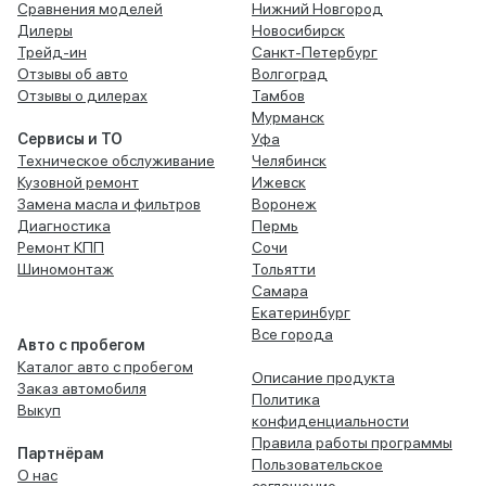
Сравнения моделей
Нижний Новгород
Дилеры
Новосибирск
Трейд-ин
Санкт-Петербург
Отзывы об авто
Волгоград
Отзывы о дилерах
Тамбов
Мурманск
Сервисы и ТО
Уфа
Техническое обслуживание
Челябинск
Кузовной ремонт
Ижевск
Замена масла и фильтров
Воронеж
Диагностика
Пермь
Ремонт КПП
Сочи
Шиномонтаж
Тольятти
Самара
Екатеринбург
Все города
Авто с пробегом
Каталог авто с пробегом
Описание продукта
Заказ автомобиля
Политика
Выкуп
конфиденциальности
Правила работы программы
Партнёрам
Пользовательское
О нас