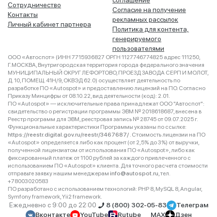
соглашение
Сотрудничество
Согласие на получение
Контакты
рекламных рассылок
Личный кабинет партнера
Политика для контента,
генерируемого
пользователями
ООО «Автоспот» (ИНН 7715936827 ОРГН 1127746774825 адрес 111250,
Г.МОСКВА, Внутригородская территория города федерального значения
МУНИЦИПАЛЬНЫЙ ОКРУГ ЛЕФОРТОВО, ПРОЕЗД ЗАВОДА СЕРП И МОЛОТ,
Д. 10, ПОМЕЩ. 41Н/9, ОКВЭД 62.0) осуществляет деятельность по
разработке ПО «Autospot» и предоставлению лицензий на ПО. Согласно
Приказу Минцифры от 08.10.22, вид деятельности (код): 2.01.
ПО «Autospot» — исключительные права принадлежат ООО "Автоспот":
свидетельство о регистрации программы ЭВМ № 2018618687, внесена в
Реестр программ для ЭВМ, реестровая запись № 28745 от 09.07.2025 г.
Функциональные характеристики Программы указаны по ссылке:
https://reestr.digital.gov.ru/reestr/3467687/
. Стоимость лицензии на ПО
«Autospot» определяется либо как процент (от 2,5% до 3%) от выручки,
полученной лицензиатом от использования ПО «Autospot», либо как
фиксированный платеж от 1100 рублей за каждого привлеченного с
использованием ПО «Autospot» клиента. Для точного расчета стоимости
отправьте заявку нашим менеджерам
info@autospot.ru
, тел.
+78003020583
ПО разработано с использованием технологий: PHP 8, MySQL 8, Angular,
Symfony framework, Yii2 framework.
Ежедневно с 9:00 до 22:00
8 (800) 302-05-83
Телеграм
Вконтакте
YouTube
Rutube
MAX
Дзен