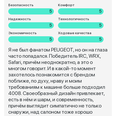
Безопасность
Комфорт
5
5
Надежность
Технологичность
5
5
Экономичность
Ходовые качества
5
5
Я не был фанатом PEUGEOT, но он на глаза
часто попадался. Победитель IRC, WRX,
Safari, причём неоднократно, а это о
многом говорит. И в какой-то момент
захотелось познакомится с брендом
поближе, по духу, нраву и моим
требованиям к машине больше подходил
4008. Своеобразный дизайн привлекает,
есть в нём и шарм, и современность,
причём выглядит симпатично не только
снаружи, над салоном тоже хорошо