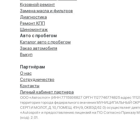
Кузовной ремонт
Замена масла и фильтров
Диагностика
Ремонт КПП
Шиномонтаж
Авто с пробегом
Каталог авто с пробегом
Заказ автомобиля
Выкуп
Партнёрам
О нас
Сотрудничество
Контакты
Личный кабинет партнера
ООО «Автоспот» (ИНН 7715936827 ОРГН 1127746774825 адрес 11125
территория города федерального значения МУНИЦИПАЛЬНЫЙ ОК
СЕРП И МОЛОТ, Д. 10, ПОМЕЩ. 41Н/9, ОКВЭД 62.0) осуществляет деят
«Autospot» и предоставлению лицензий на ПО. Согласно Приказу Ми
(код): 2.01.