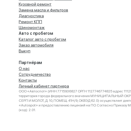
Кузовной ремонт
Замена масла и фильтров
Диагностика
Ремонт КПП
Шиномонтаж
Авто с пробегом
Каталог авто с пробегом
Заказ автомобиля
Выкуп
Партнёрам
О нас
Сотрудничество
Контакты
Личный кабинет партнера
ООО «Автоспот» (ИНН 7715936827 ОРГН 1127746774825 адрес 11125
территория города федерального значения МУНИЦИПАЛЬНЫЙ ОК
СЕРП И МОЛОТ, Д. 10, ПОМЕЩ. 41Н/9, ОКВЭД 62.0) осуществляет деят
«Autospot» и предоставлению лицензий на ПО. Согласно Приказу Ми
(код): 2.01.