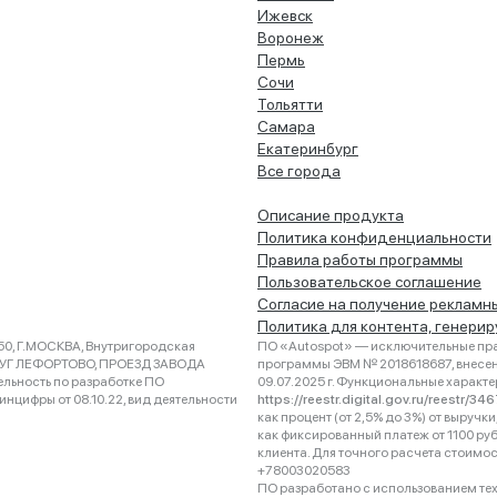
Ижевск
Воронеж
Пермь
Сочи
Тольятти
Самара
Екатеринбург
Все города
Описание продукта
Политика конфиденциальности
Правила работы программы
Пользовательское соглашение
Согласие на получение рекламн
Политика для контента, генери
0, Г.МОСКВА, Внутригородская
ПО «Autospot» — исключительные пра
РУГ ЛЕФОРТОВО, ПРОЕЗД ЗАВОДА
программы ЭВМ № 2018618687, внесена
ельность по разработке ПО
09.07.2025 г. Функциональные характ
нцифры от 08.10.22, вид деятельности
https://reestr.digital.gov.ru/reestr/3
как процент (от 2,5% до 3%) от выруч
как фиксированный платеж от 1100 ру
клиента. Для точного расчета стоимо
+78003020583
ПО разработано с использованием техно