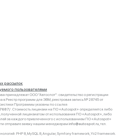
ых рассылок
руемого пользователями
ва принадлежат ООО "Автоспот": свидетельство о регистрации
 в Реестр программ для ЭВМ, реестровая запись № 28745 от
еристики Программы указаны по ссылке:
467687/
. Стоимость лицензии на ПО «Autospot» определяется либо
ки, полученной лицензиатом от использования ПО «Autospot», либо
блей за каждого привлеченного с использованием ПО «Autospot»
сти отправьте заявку нашим менеджерам
info@autospot.ru
, тел.
логий: PHP 8, MySQL 8, Angular, Symfony framework, Yii2 framework.