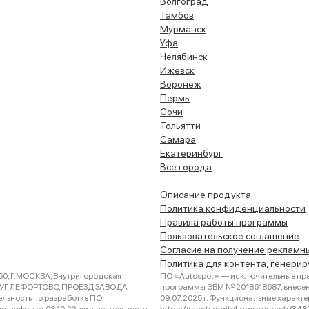
Волгоград
Тамбов
Мурманск
Уфа
Челябинск
Ижевск
Воронеж
Пермь
Сочи
Тольятти
Самара
Екатеринбург
Все города
Описание продукта
Политика конфиденциальности
Правила работы программы
Пользовательское соглашение
Согласие на получение рекламн
Политика для контента, генери
0, Г.МОСКВА, Внутригородская
ПО «Autospot» — исключительные пра
РУГ ЛЕФОРТОВО, ПРОЕЗД ЗАВОДА
программы ЭВМ № 2018618687, внесена
ельность по разработке ПО
09.07.2025 г. Функциональные характ