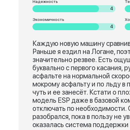
Надежность
Те
4
Экономичность
Хо
4
Каждую новую машину сравнив
Раньше я ездил на Логане, поэт
значительно резвее. Есть ощу
буквально с первого касания, 
асфальте на нормальной скорос
мокрому асфальту и по льду в 
чуть и ее занесёт. Кстати о пл
модель ESP даже в базовой ко
отключать по необходимости. 
разобрался, пока в пользу не у
оказалась система поддержки с