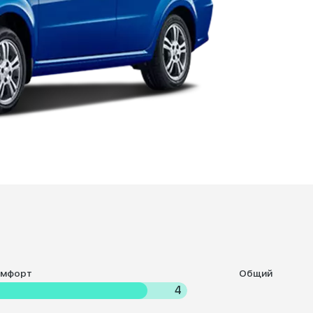
омфорт
Общий
4