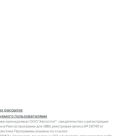
ых рассылок
руемого пользователями
ва принадлежат ООО "Автоспот": свидетельство о регистрации
 в Реестр программ для ЭВМ, реестровая запись № 28745 от
еристики Программы указаны по ссылке: