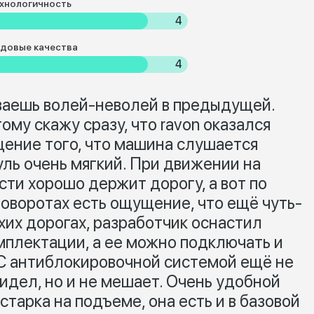
хнологичность
4
довые качества
4
аешь волей-неволей в предыдущей.
ому скажу сразу, что ravon оказался
щение того, что машина слушается
руль очень мягкий. При движении на
ти хорошо держит дорогу, а вот по
поворотах есть ощущение, что ещё чуть-
охих дорогах, разработчик оснастил
мплектации, а ее можно подключать и
С антиблокировочной системой ещё не
видел, но и не мешает. Очень удобной
тарка на подъеме, она есть и в базовой