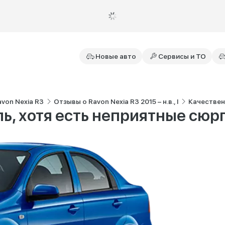
Новые авто
Сервисы и ТО
von Nexia R3
Отзывы о Ravon Nexia R3 2015 – н.в., I
Качествен
ь, хотя есть неприятные сю