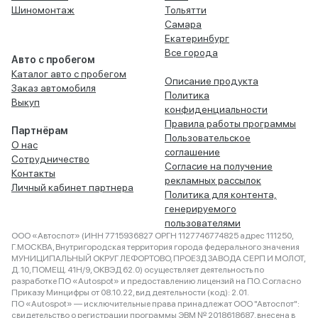
Шиномонтаж
Тольятти
Самара
Екатеринбург
Все города
Авто с пробегом
Каталог авто с пробегом
Описание продукта
Заказ автомобиля
Политика
Выкуп
конфиденциальности
Правила работы программы
Партнёрам
Пользовательское
О нас
соглашение
Сотрудничество
Согласие на получение
Контакты
рекламных рассылок
Личный кабинет партнера
Политика для контента,
генерируемого
пользователями
ООО «Автоспот» (ИНН 7715936827 ОРГН 1127746774825 адрес 111250,
Г.МОСКВА, Внутригородская территория города федерального значения
МУНИЦИПАЛЬНЫЙ ОКРУГ ЛЕФОРТОВО, ПРОЕЗД ЗАВОДА СЕРП И МОЛОТ,
Д. 10, ПОМЕЩ. 41Н/9, ОКВЭД 62.0) осуществляет деятельность по
разработке ПО «Autospot» и предоставлению лицензий на ПО. Согласно
Приказу Минцифры от 08.10.22, вид деятельности (код): 2.01.
ПО «Autospot» — исключительные права принадлежат ООО "Автоспот":
свидетельство о регистрации программы ЭВМ № 2018618687, внесена в