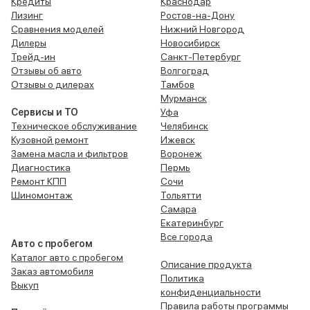
Кредиты
Краснодар
Лизинг
Ростов-на-Дону
Сравнения моделей
Нижний Новгород
Дилеры
Новосибирск
Трейд-ин
Санкт-Петербург
Отзывы об авто
Волгоград
Отзывы о дилерах
Тамбов
Мурманск
Сервисы и ТО
Уфа
Техническое обслуживание
Челябинск
Кузовной ремонт
Ижевск
Замена масла и фильтров
Воронеж
Диагностика
Пермь
Ремонт КПП
Сочи
Шиномонтаж
Тольятти
Самара
Екатеринбург
Все города
Авто с пробегом
Каталог авто с пробегом
Описание продукта
Заказ автомобиля
Политика
Выкуп
конфиденциальности
Правила работы программы