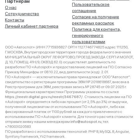
Партнёрам
Пользовательское
О нас
соглашение
Сотрудничество
Согласие на получение
Контакты
рекламных рассылок
Личный кабинет партнера
Политика для контента,
генерируемого
пользователями
ООО «Автоспот» (ИНН 7715936827 ОРГН 1127746774825 адрес 111250,
Г.МОСКВА, Внутригородская территория города федерального значения
МУНИЦИПАЛЬНЫЙ ОКРУГ ЛЕФОРТОВО, ПРОЕЗД ЗАВОДА СЕРП И МОЛОТ,
Д. 10, ПОМЕЩ. 41Н/9, ОКВЭД 62.0) осуществляет деятельность по
разработке ПО «Autospot» и предоставлению лицензий на ПО. Согласно
Приказу Минцифры от 08.10.22, вид деятельности (код): 2.01.
ПО «Autospot» — исключительные права принадлежат ООО "Автоспот":
свидетельство о регистрации программы ЭВМ № 2018618687, внесена в
Реестр программ для ЭВМ, реестровая запись № 28745 от 09.07.2025 г.
Функциональные характеристики Программы указаны по ссылке:
https://reestr.digital.gov.ru/reestr/3467687/
. Стоимость лицензии на ПО
«Autospot» определяется либо как процент (от 2,5% до 3%) от выручки,
полученной лицензиатом от использования ПО «Autospot», либо как
фиксированный платеж от 1100 рублей за каждого привлеченного с
использованием ПО «Autospot» клиента. Для точного расчета стоимости
отправьте заявку нашим менеджерам
info@autospot.ru
, тел.
+78003020583
ПО разработано с использованием технологий: PHP 8, MySQL 8, Angular,
Symfony framework, Yii2 framework.