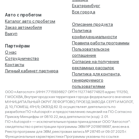
Екатеринбург
Все города
Авто с пробегом
Каталог авто с пробегом
Описание продукта
Заказ автомобиля
Политика
Выкуп
конфиденциальности
Правила работы программы
Партнёрам
Пользовательское
О нас
соглашение
Сотрудничество
Согласие на получение
Контакты
рекламных рассылок
Личный кабинет партнера
Политика для контента,
генерируемого
пользователями
ООО «Автоспот» (ИНН 7715936827 ОРГН 1127746774825 адрес 111250,
Г.МОСКВА, Внутригородская территория города федерального значения
МУНИЦИПАЛЬНЫЙ ОКРУГ ЛЕФОРТОВО, ПРОЕЗД ЗАВОДА СЕРП И МОЛОТ,
Д. 10, ПОМЕЩ. 41Н/9, ОКВЭД 62.0) осуществляет деятельность по
разработке ПО «Autospot» и предоставлению лицензий на ПО. Согласно
Приказу Минцифры от 08.10.22, вид деятельности (код): 2.01.
ПО «Autospot» — исключительные права принадлежат ООО "Автоспот":
свидетельство о регистрации программы ЭВМ № 2018618687, внесена в
Реестр программ для ЭВМ, реестровая запись № 28745 от 09.07.2025 г.
Функциональные характеристики Программы указаны по ссылке: