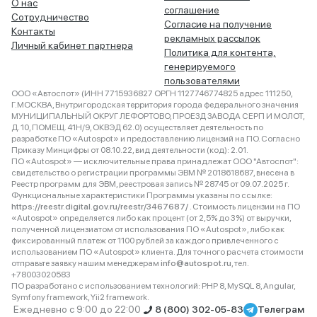
О нас
соглашение
Сотрудничество
Согласие на получение
Контакты
рекламных рассылок
Личный кабинет партнера
Политика для контента,
генерируемого
пользователями
ООО «Автоспот» (ИНН 7715936827 ОРГН 1127746774825 адрес 111250,
Г.МОСКВА, Внутригородская территория города федерального значения
МУНИЦИПАЛЬНЫЙ ОКРУГ ЛЕФОРТОВО, ПРОЕЗД ЗАВОДА СЕРП И МОЛОТ,
Д. 10, ПОМЕЩ. 41Н/9, ОКВЭД 62.0) осуществляет деятельность по
разработке ПО «Autospot» и предоставлению лицензий на ПО. Согласно
Приказу Минцифры от 08.10.22, вид деятельности (код): 2.01.
ПО «Autospot» — исключительные права принадлежат ООО "Автоспот":
свидетельство о регистрации программы ЭВМ № 2018618687, внесена в
Реестр программ для ЭВМ, реестровая запись № 28745 от 09.07.2025 г.
Функциональные характеристики Программы указаны по ссылке:
https://reestr.digital.gov.ru/reestr/3467687/
. Стоимость лицензии на ПО
«Autospot» определяется либо как процент (от 2,5% до 3%) от выручки,
полученной лицензиатом от использования ПО «Autospot», либо как
фиксированный платеж от 1100 рублей за каждого привлеченного с
использованием ПО «Autospot» клиента. Для точного расчета стоимости
отправьте заявку нашим менеджерам
info@autospot.ru
, тел.
+78003020583
ПО разработано с использованием технологий: PHP 8, MySQL 8, Angular,
Symfony framework, Yii2 framework.
Ежедневно с 9:00 до 22:00
8 (800) 302-05-83
Телеграм