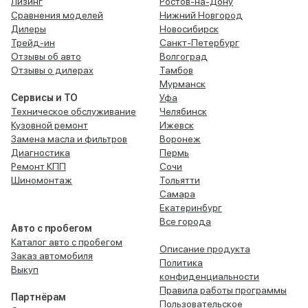
Лизинг
Ростов-на-Дону
Сравнения моделей
Нижний Новгород
Дилеры
Новосибирск
Трейд-ин
Санкт-Петербург
Отзывы об авто
Волгоград
Отзывы о дилерах
Тамбов
Мурманск
Сервисы и ТО
Уфа
Техническое обслуживание
Челябинск
Кузовной ремонт
Ижевск
Замена масла и фильтров
Воронеж
Диагностика
Пермь
Ремонт КПП
Сочи
Шиномонтаж
Тольятти
Самара
Екатеринбург
Все города
Авто с пробегом
Каталог авто с пробегом
Описание продукта
Заказ автомобиля
Политика
Выкуп
конфиденциальности
Правила работы программы
Партнёрам
Пользовательское