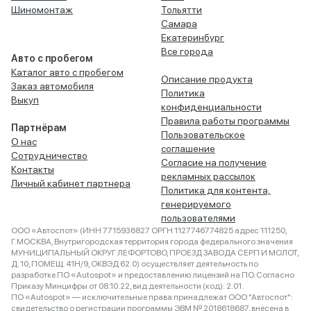
Шиномонтаж
Тольятти
Самара
Екатеринбург
Все города
Авто с пробегом
Каталог авто с пробегом
Описание продукта
Заказ автомобиля
Политика
Выкуп
конфиденциальности
Правила работы программы
Партнёрам
Пользовательское
О нас
соглашение
Сотрудничество
Согласие на получение
Контакты
рекламных рассылок
Личный кабинет партнера
Политика для контента,
генерируемого
пользователями
ООО «Автоспот» (ИНН 7715936827 ОРГН 1127746774825 адрес 111250,
Г.МОСКВА, Внутригородская территория города федерального значения
МУНИЦИПАЛЬНЫЙ ОКРУГ ЛЕФОРТОВО, ПРОЕЗД ЗАВОДА СЕРП И МОЛОТ,
Д. 10, ПОМЕЩ. 41Н/9, ОКВЭД 62.0) осуществляет деятельность по
разработке ПО «Autospot» и предоставлению лицензий на ПО. Согласно
Приказу Минцифры от 08.10.22, вид деятельности (код): 2.01.
ПО «Autospot» — исключительные права принадлежат ООО "Автоспот":
свидетельство о регистрации программы ЭВМ № 2018618687, внесена в